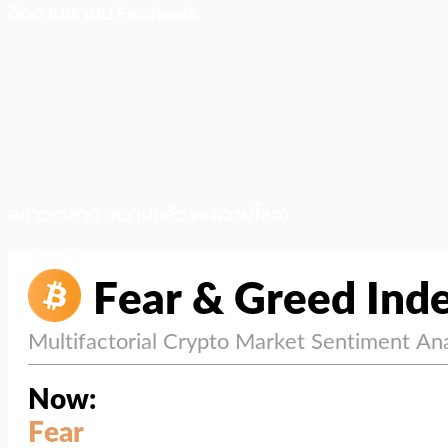
ติดตามเราบน Facebook
สภาวะตลาด (ความกลัว vs ความโลภ)