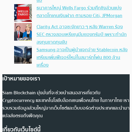
ซื้อ
ธนาคารใหญ่ Wells Fargo ร่วมศึกชิงส่วนแบ่ง
ตลาดโทเคนเงินฝาก ตามรอย Citi, JPMorgan
Clarity Act อาจชะงักยาว ๆ หลัง Warren ร้อง
SEC ตรวจสอบเหรียญมีมของทรัมป์ เพราะทำนัก
ลงทุนขาดทุนยับ
Samsung อาจเป็นผู้นำแจกจ่าย Stablecoin หลัง
เตรียมเพิ่มฟีเจอร์ใหม่ในสมาร์ทโฟน 800 ล้าน
เครื่อง
เป้าหมายของเรา
Siam Blockchain มุ่งมั่นที่จะช่วยนำเสนอสารเกี่ยวกับ
Cryptocurrency และเทคโนโลยีบล็อกเชนเพื่อคนไทย ในภาษาไทย เรา
รวบรวมข้อมูลส่วนใหญ่จากเว็บไซต์และเว็บบอร์ดต่างประเทศและนำมา
แปลส่งตรงถึงฟีดคุณ
เกี่ยวกับเว็บไซต์นี้