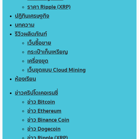
ราคา Ripple (XRP)
ปฏิทินเศรษฐกิจ
บทความ
รีวิวผลิตภัณฑ์
เว็บซื้อขาย
กระเป๋าเก็บเหรียญ
เครื่องขุด
เว็บขุดแบบ Cloud Mining
ห้องเรียน
ข่าวคริปโตเคอเรนซี่
ข่าว Bitcoin
ข่าว Ethereum
ข่าว Binance Coin
ข่าว Dogecoin
ข่าว Ripple (XRP)