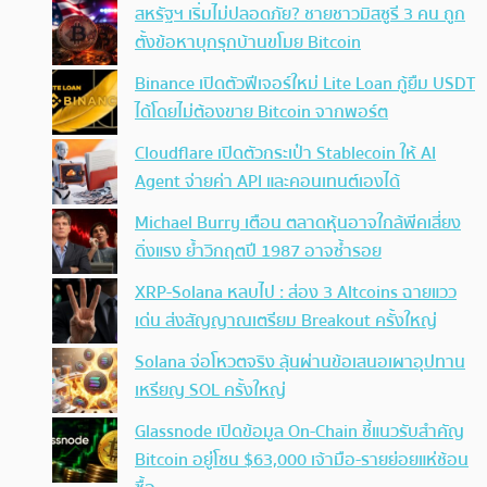
สหรัฐฯ เริ่มไม่ปลอดภัย? ชายชาวมิสซูรี 3 คน ถูก
ตั้งข้อหาบุกรุกบ้านขโมย Bitcoin
Binance เปิดตัวฟีเจอร์ใหม่ Lite Loan กู้ยืม USDT
ได้โดยไม่ต้องขาย Bitcoin จากพอร์ต
Cloudflare เปิดตัวกระเป๋า Stablecoin ให้ AI
Agent จ่ายค่า API และคอนเทนต์เองได้
Michael Burry เตือน ตลาดหุ้นอาจใกล้พีคเสี่ยง
ดิ่งแรง ย้ำวิกฤตปี 1987 อาจซ้ำรอย
XRP-Solana หลบไป : ส่อง 3 Altcoins ฉายแวว
เด่น ส่งสัญญาณเตรียม Breakout ครั้งใหญ่
Solana จ่อโหวตจริง ลุ้นผ่านข้อเสนอเผาอุปทาน
เหรียญ SOL ครั้งใหญ่
Glassnode เปิดข้อมูล On-Chain ชี้แนวรับสำคัญ
Bitcoin อยู่โซน $63,000 เจ้ามือ-รายย่อยแห่ช้อน