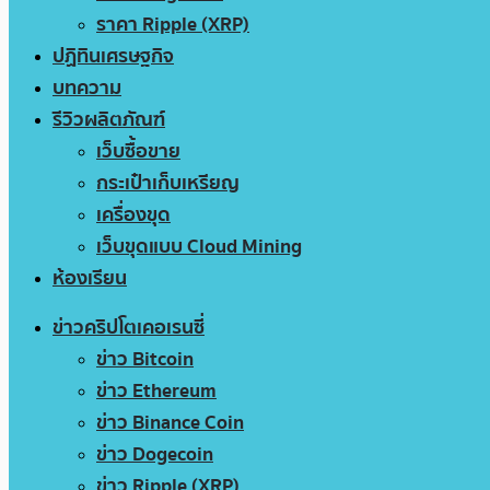
ราคา Ripple (XRP)
ปฏิทินเศรษฐกิจ
บทความ
รีวิวผลิตภัณฑ์
เว็บซื้อขาย
กระเป๋าเก็บเหรียญ
เครื่องขุด
เว็บขุดแบบ Cloud Mining
ห้องเรียน
ข่าวคริปโตเคอเรนซี่
ข่าว Bitcoin
ข่าว Ethereum
ข่าว Binance Coin
ข่าว Dogecoin
ข่าว Ripple (XRP)