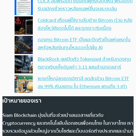
CLICX ลั่นพร้อมดำเนินคดีผู้ตั้งใจบิดหนี้ พร้อมปิด
รับสมัครชั่วคราวหลังคนแห่ยื่นจนระบบล้น
Coldcard เตือนผู้ใช้งานรีบย้าย Bitcoin ด่วน หลัง
ช่องโหว่ยังอุดไม่ได้ และถูกเจาะต่อเนื่อง
กองทุน Bitcoin ETF เจ๊งและปิดตัวเป็นแห่งแรกใน
สหรัฐหลังเงินทุนไหลออกไปฝั่ง AI
BlackRock ลุยเปิดตัว Tokenized สำหรับกองทุน
ตลาดเงินยุโรปมูลค่า 3.11 แสนล้านดอลลาร์
แบงก์ใหญ่สุดของอิตาลี ลดสัดส่วน Bitcoin ETF
ลง 99% หันลงทุน ใน Ethereum แทนถึง 3 เท่า
เป้าหมายของเรา
Siam Blockchain มุ่งมั่นที่จะช่วยนำเสนอสารเกี่ยวกับ
Cryptocurrency และเทคโนโลยีบล็อกเชนเพื่อคนไทย ในภาษาไทย เรา
รวบรวมข้อมูลส่วนใหญ่จากเว็บไซต์และเว็บบอร์ดต่างประเทศและนำมา