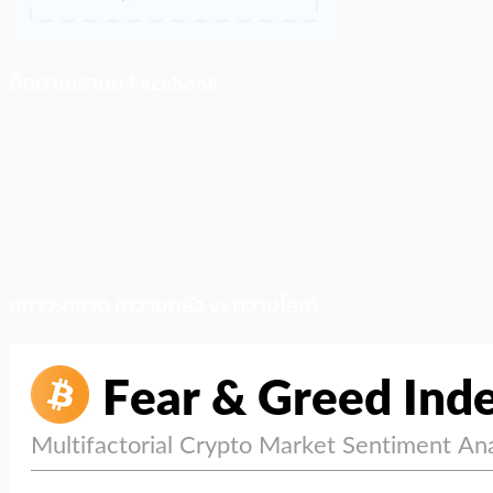
ติดตามเราบน Facebook
สภาวะตลาด (ความกลัว vs ความโลภ)