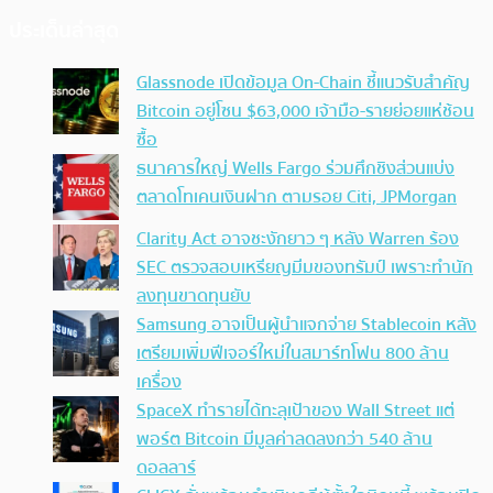
ประเด็นล่าสุด
Glassnode เปิดข้อมูล On-Chain ชี้แนวรับสำคัญ
Bitcoin อยู่โซน $63,000 เจ้ามือ-รายย่อยแห่ช้อน
ซื้อ
ธนาคารใหญ่ Wells Fargo ร่วมศึกชิงส่วนแบ่ง
ตลาดโทเคนเงินฝาก ตามรอย Citi, JPMorgan
Clarity Act อาจชะงักยาว ๆ หลัง Warren ร้อง
SEC ตรวจสอบเหรียญมีมของทรัมป์ เพราะทำนัก
ลงทุนขาดทุนยับ
Samsung อาจเป็นผู้นำแจกจ่าย Stablecoin หลัง
เตรียมเพิ่มฟีเจอร์ใหม่ในสมาร์ทโฟน 800 ล้าน
เครื่อง
SpaceX ทำรายได้ทะลุเป้าของ Wall Street แต่
พอร์ต Bitcoin มีมูลค่าลดลงกว่า 540 ล้าน
ดอลลาร์