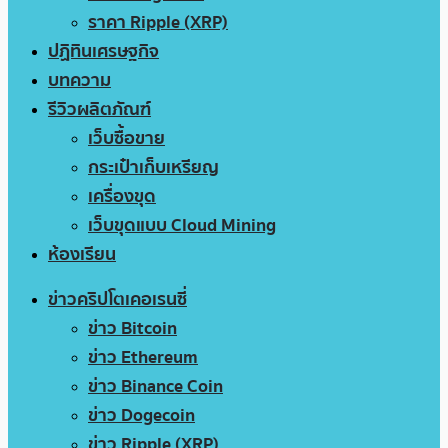
ราคา Ripple (XRP)
ปฏิทินเศรษฐกิจ
บทความ
รีวิวผลิตภัณฑ์
เว็บซื้อขาย
กระเป๋าเก็บเหรียญ
เครื่องขุด
เว็บขุดแบบ Cloud Mining
ห้องเรียน
ข่าวคริปโตเคอเรนซี่
ข่าว Bitcoin
ข่าว Ethereum
ข่าว Binance Coin
ข่าว Dogecoin
ข่าว Ripple (XRP)