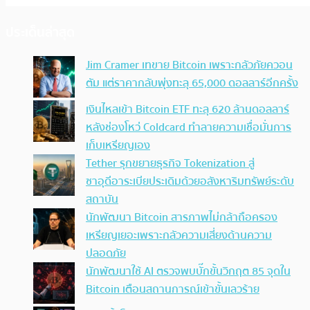
ประเด็นล่าสุด
Jim Cramer เทขาย Bitcoin เพราะกลัวภัยควอน
ตัม แต่ราคากลับพุ่งทะลุ 65,000 ดอลลาร์อีกครั้ง
เงินไหลเข้า Bitcoin ETF ทะลุ 620 ล้านดอลลาร์
หลังช่องโหว่ Coldcard ทำลายความเชื่อมั่นการ
เก็บเหรียญเอง
Tether รุกขยายธุรกิจ Tokenization สู่
ซาอุดีอาระเบียประเดิมด้วยอสังหาริมทรัพย์ระดับ
สถาบัน
นักพัฒนา Bitcoin สารภาพไม่กล้าถือครอง
เหรียญเยอะเพราะกลัวความเสี่ยงด้านความ
ปลอดภัย
นักพัฒนาใช้ AI ตรวจพบบั๊กขั้นวิกฤต 85 จุดใน
Bitcoin เตือนสถานการณ์เข้าขั้นเลวร้าย