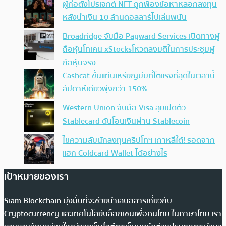
ผู้ก่อตั้งโปรเจกต์ NFT ถูกฟ้องข้อหาหลอกลงทุน
หลังนำเงิน 10 ล้านดอลลาร์ไปเล่นพนัน
Broadridge จับมือ Payward Services เปิดทางผู้
ถือหุ้นโทเคน xStocksโหวตลงมติในการประชุมผู้
ถือหุ้นจริง
Cashcat ขึ้นแท่นเหรียญมีมที่โตแรงที่สุดในเวลานี้
สัปดาห์เดียวพุ่งกว่า 150%
Western Union จับมือ Visa ลุยเปิดตัว
Stablecard ดันโอนเงินผ่าน Stablecoin
ไขความลับนักลงทุนคริปโทฯ เกาหลีใต้! รอดจาก
แฮก Coldcard Wallet ได้อย่างไร
เป้าหมายของเรา
Siam Blockchain มุ่งมั่นที่จะช่วยนำเสนอสารเกี่ยวกับ
Cryptocurrency และเทคโนโลยีบล็อกเชนเพื่อคนไทย ในภาษาไทย เรา