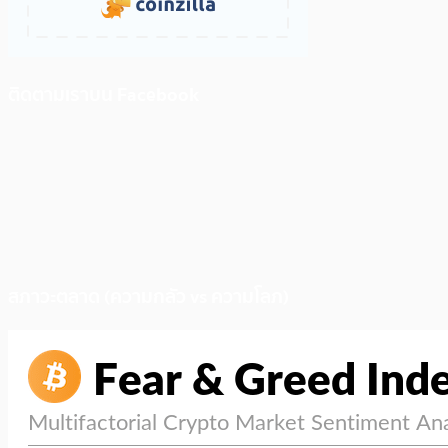
ติดตามเราบน Facebook
สภาวะตลาด (ความกลัว vs ความโลภ)