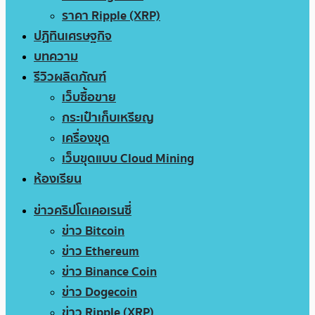
ราคา Ripple (XRP)
ปฏิทินเศรษฐกิจ
บทความ
รีวิวผลิตภัณฑ์
เว็บซื้อขาย
กระเป๋าเก็บเหรียญ
เครื่องขุด
เว็บขุดแบบ Cloud Mining
ห้องเรียน
ข่าวคริปโตเคอเรนซี่
ข่าว Bitcoin
ข่าว Ethereum
ข่าว Binance Coin
ข่าว Dogecoin
ข่าว Ripple (XRP)