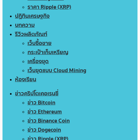
ราคา Ripple (XRP)
ปฏิทินเศรษฐกิจ
บทความ
รีวิวผลิตภัณฑ์
เว็บซื้อขาย
กระเป๋าเก็บเหรียญ
เครื่องขุด
เว็บขุดแบบ Cloud Mining
ห้องเรียน
ข่าวคริปโตเคอเรนซี่
ข่าว Bitcoin
ข่าว Ethereum
ข่าว Binance Coin
ข่าว Dogecoin
ข่าว Ripple (XRP)