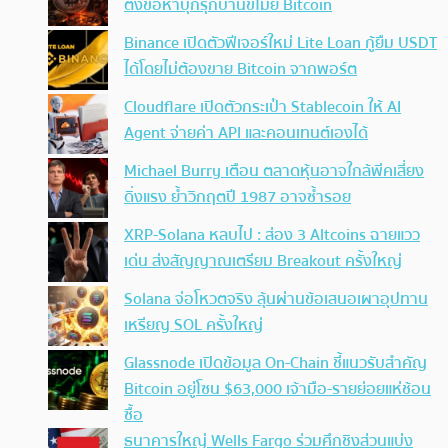
ตั้งข้อหาบุกรุกบ้านขโมย Bitcoin
Binance เปิดตัวฟีเจอร์ใหม่ Lite Loan กู้ยืม USDT
ได้โดยไม่ต้องขาย Bitcoin จากพอร์ต
Cloudflare เปิดตัวกระเป๋า Stablecoin ให้ AI
Agent จ่ายค่า API และคอนเทนต์เองได้
Michael Burry เตือน ตลาดหุ้นอาจใกล้พีคเสี่ยง
ดิ่งแรง ย้ำวิกฤตปี 1987 อาจซ้ำรอย
XRP-Solana หลบไป : ส่อง 3 Altcoins ฉายแวว
เด่น ส่งสัญญาณเตรียม Breakout ครั้งใหญ่
Solana จ่อโหวตจริง ลุ้นผ่านข้อเสนอเผาอุปทาน
เหรียญ SOL ครั้งใหญ่
Glassnode เปิดข้อมูล On-Chain ชี้แนวรับสำคัญ
Bitcoin อยู่โซน $63,000 เจ้ามือ-รายย่อยแห่ช้อน
ซื้อ
ธนาคารใหญ่ Wells Fargo ร่วมศึกชิงส่วนแบ่ง