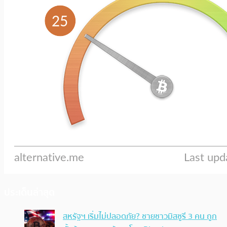
ประเด็นล่าสุด
สหรัฐฯ เริ่มไม่ปลอดภัย? ชายชาวมิสซูรี 3 คน ถูก