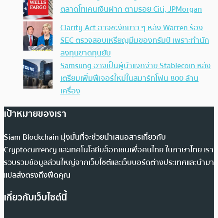
ตลาดโทเคนเงินฝาก ตามรอย Citi, JPMorgan
Clarity Act อาจชะงักยาว ๆ หลัง Warren ร้อง
SEC ตรวจสอบเหรียญมีมของทรัมป์ เพราะทำนัก
ลงทุนขาดทุนยับ
Samsung อาจเป็นผู้นำแจกจ่าย Stablecoin หลัง
เตรียมเพิ่มฟีเจอร์ใหม่ในสมาร์ทโฟน 800 ล้าน
เครื่อง
เป้าหมายของเรา
Siam Blockchain มุ่งมั่นที่จะช่วยนำเสนอสารเกี่ยวกับ
Cryptocurrency และเทคโนโลยีบล็อกเชนเพื่อคนไทย ในภาษาไทย เรา
รวบรวมข้อมูลส่วนใหญ่จากเว็บไซต์และเว็บบอร์ดต่างประเทศและนำมา
แปลส่งตรงถึงฟีดคุณ
เกี่ยวกับเว็บไซต์นี้