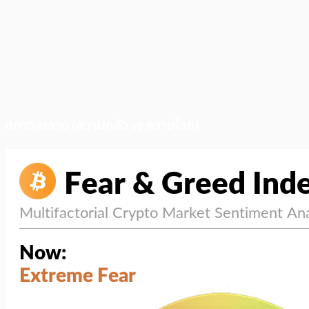
สภาวะตลาด (ความกลัว vs ความโลภ)