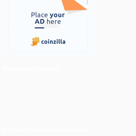
ติดตามเราบน Facebook
สภาวะตลาด (ความกลัว vs ความโลภ)