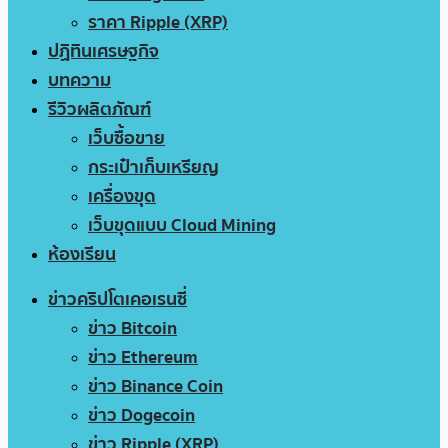
ราคา Ripple (XRP)
ปฏิทินเศรษฐกิจ
บทความ
รีวิวผลิตภัณฑ์
เว็บซื้อขาย
กระเป๋าเก็บเหรียญ
เครื่องขุด
เว็บขุดแบบ Cloud Mining
ห้องเรียน
ข่าวคริปโตเคอเรนซี่
ข่าว Bitcoin
ข่าว Ethereum
ข่าว Binance Coin
ข่าว Dogecoin
ข่าว Ripple (XRP)