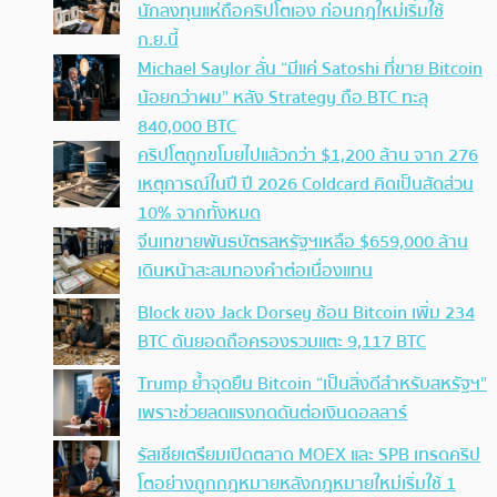
นักลงทุนแห่ถือคริปโตเอง ก่อนกฎใหม่เริ่มใช้
ก.ย.นี้
Michael Saylor ลั่น “มีแค่ Satoshi ที่ขาย Bitcoin
น้อยกว่าผม” หลัง Strategy ถือ BTC ทะลุ
840,000 BTC
คริปโตถูกขโมยไปแล้วกว่า $1,200 ล้าน จาก 276
เหตุการณ์ในปี ปี 2026 Coldcard คิดเป็นสัดส่วน
10% จากทั้งหมด
จีนเทขายพันธบัตรสหรัฐฯเหลือ $659,000 ล้าน
เดินหน้าสะสมทองคำต่อเนื่องแทน
Block ของ Jack Dorsey ช้อน Bitcoin เพิ่ม 234
BTC ดันยอดถือครองรวมแตะ 9,117 BTC
Trump ย้ำจุดยืน Bitcoin “เป็นสิ่งดีสำหรับสหรัฐฯ”
เพราะช่วยลดแรงกดดันต่อเงินดอลลาร์
รัสเซียเตรียมเปิดตลาด MOEX และ SPB เทรดคริป
โตอย่างถูกกฎหมายหลังกฎหมายใหม่เริ่มใช้ 1