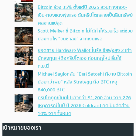
Bitcoin ร่วง 35% ตั้งแต่ปี 2025 สวนทางทอง-
เงิน-ทองแดงพุ่งแรง ดันคริปโตกลายเป็นสินทรัพย์
ผลงานแย่สุด
Scott Melker ชี้ Bitcoin ไม่ได้ทำให้รวยเร็ว แต่ช่วย
ป้องกันให้ “จนช้าลง” จากเงินเฟ้อ
ยอดขาย Hardware Wallet ในรัสเซียพุ่งสูง 2 เท่า
นักลงทุนแห่ถือคริปโตเอง ก่อนกฎใหม่เริ่มใช้
ก.ย.นี้
Michael Saylor ลั่น “มีแค่ Satoshi ที่ขาย Bitcoin
น้อยกว่าผม” หลัง Strategy ถือ BTC ทะลุ
840,000 BTC
คริปโตถูกขโมยไปแล้วกว่า $1,200 ล้าน จาก 276
เหตุการณ์ในปี ปี 2026 Coldcard คิดเป็นสัดส่วน
10% จากทั้งหมด
เป้าหมายของเรา