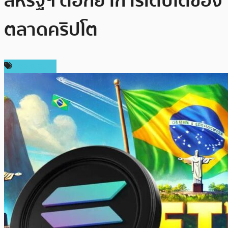
สหรัฐฯ ตอกย้ำการเติบโตของ
ตลาดคริปโต
เหรียญอื่นๆ