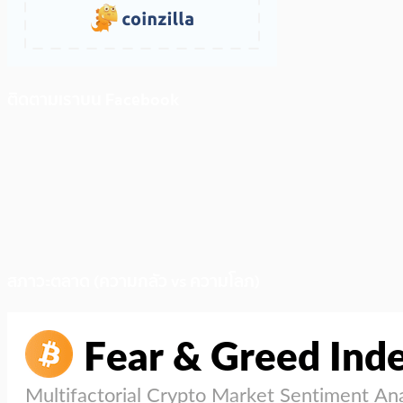
ติดตามเราบน Facebook
สภาวะตลาด (ความกลัว vs ความโลภ)