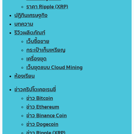
ราคา Ripple (XRP)
ปฏิทินเศรษฐกิจ
บทความ
รีวิวผลิตภัณฑ์
เว็บซื้อขาย
กระเป๋าเก็บเหรียญ
เครื่องขุด
เว็บขุดแบบ Cloud Mining
ห้องเรียน
ข่าวคริปโตเคอเรนซี่
ข่าว Bitcoin
ข่าว Ethereum
ข่าว Binance Coin
ข่าว Dogecoin
ข่าว Ripple (XRP)