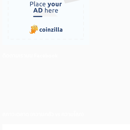
ติดตามเราบน Facebook
สภาวะตลาด (ความกลัว vs ความโลภ)