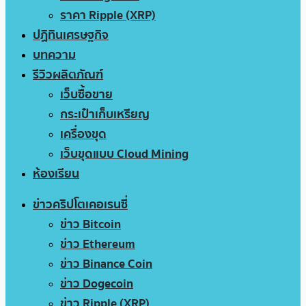
ราคา Ripple (XRP)
ปฏิทินเศรษฐกิจ
บทความ
รีวิวผลิตภัณฑ์
เว็บซื้อขาย
กระเป๋าเก็บเหรียญ
เครื่องขุด
เว็บขุดแบบ Cloud Mining
ห้องเรียน
ข่าวคริปโตเคอเรนซี่
ข่าว Bitcoin
ข่าว Ethereum
ข่าว Binance Coin
ข่าว Dogecoin
ข่าว Ripple (XRP)