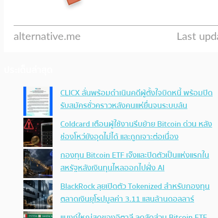
ประเด็นล่าสุด
CLICX ลั่นพร้อมดำเนินคดีผู้ตั้งใจบิดหนี้ พร้อมปิด
รับสมัครชั่วคราวหลังคนแห่ยื่นจนระบบล้น
Coldcard เตือนผู้ใช้งานรีบย้าย Bitcoin ด่วน หลัง
ช่องโหว่ยังอุดไม่ได้ และถูกเจาะต่อเนื่อง
กองทุน Bitcoin ETF เจ๊งและปิดตัวเป็นแห่งแรกใน
สหรัฐหลังเงินทุนไหลออกไปฝั่ง AI
BlackRock ลุยเปิดตัว Tokenized สำหรับกองทุน
ตลาดเงินยุโรปมูลค่า 3.11 แสนล้านดอลลาร์
แบงก์ใหญ่สุดของอิตาลี ลดสัดส่วน Bitcoin ETF