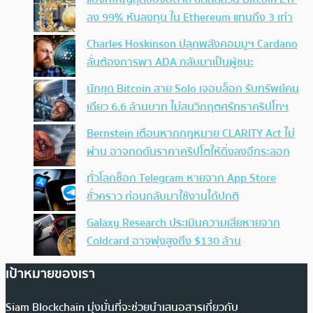
ลง 99% หันลงทุน ใน Ethereum แทนถึง 3 เท่า
Charles Hoskinson ปลุกพลังคอมมูฯ Cardano
ลั่นต้องการพา ADA กลับมาเป็นผู้ชนะ
นักขุด Bitcoin สาย Solo เจอบล็อก รับทรัพย์คน
เดียว 6.6 ล้านบาท ไม่สนวิกฤตศรัทธาคริปโทฯ
Bernstein เตือนหากกฎหมาย CLARITY Act ไม่
ผ่าน อาจกดดันราคาคริปโตให้ดิ่งลงอีกระลอก
ทั่วโลกช็อก Telegram หายจาก App Store
ชั่วคราว ก่อนกลับมาใช้งานได้ปกติ
Galaxy Research ประเมินความเสียหายจาก
Coldcard อาจพุ่งสูงถึง $130 ล้าน
เป้าหมายของเรา
Siam Blockchain มุ่งมั่นที่จะช่วยนำเสนอสารเกี่ยวกับ