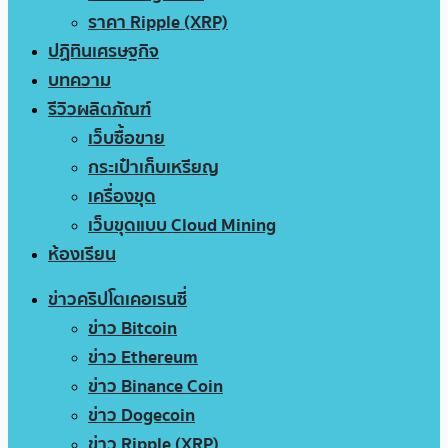
ราคา Ripple (XRP)
ปฏิทินเศรษฐกิจ
บทความ
รีวิวผลิตภัณฑ์
เว็บซื้อขาย
กระเป๋าเก็บเหรียญ
เครื่องขุด
เว็บขุดแบบ Cloud Mining
ห้องเรียน
ข่าวคริปโตเคอเรนซี่
ข่าว Bitcoin
ข่าว Ethereum
ข่าว Binance Coin
ข่าว Dogecoin
ข่าว Ripple (XRP)