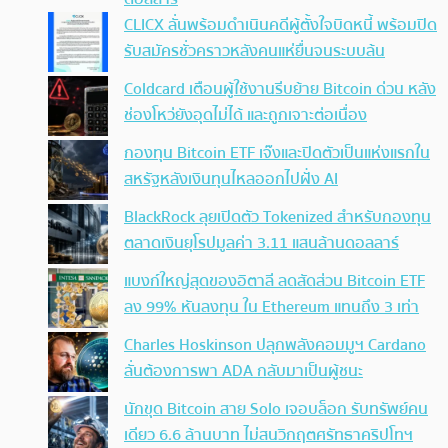
CLICX ลั่นพร้อมดำเนินคดีผู้ตั้งใจบิดหนี้ พร้อมปิด
รับสมัครชั่วคราวหลังคนแห่ยื่นจนระบบล้น
Coldcard เตือนผู้ใช้งานรีบย้าย Bitcoin ด่วน หลัง
ช่องโหว่ยังอุดไม่ได้ และถูกเจาะต่อเนื่อง
กองทุน Bitcoin ETF เจ๊งและปิดตัวเป็นแห่งแรกใน
สหรัฐหลังเงินทุนไหลออกไปฝั่ง AI
BlackRock ลุยเปิดตัว Tokenized สำหรับกองทุน
ตลาดเงินยุโรปมูลค่า 3.11 แสนล้านดอลลาร์
แบงก์ใหญ่สุดของอิตาลี ลดสัดส่วน Bitcoin ETF
ลง 99% หันลงทุน ใน Ethereum แทนถึง 3 เท่า
Charles Hoskinson ปลุกพลังคอมมูฯ Cardano
ลั่นต้องการพา ADA กลับมาเป็นผู้ชนะ
นักขุด Bitcoin สาย Solo เจอบล็อก รับทรัพย์คน
เดียว 6.6 ล้านบาท ไม่สนวิกฤตศรัทธาคริปโทฯ