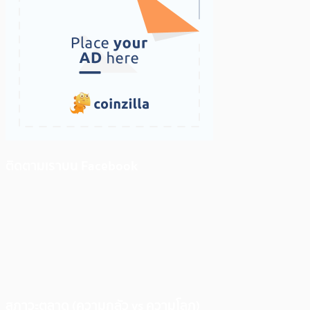
ติดตามเราบน Facebook
สภาวะตลาด (ความกลัว vs ความโลภ)