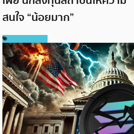
เผย นักลงทุนสถาบันให้ความ
สนใจ “น้อยมาก”
ข่าวคริปโตเคอเรนซี่