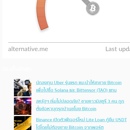
ประเด็นล่าสุด
นักลงทุน Uber รุ่นแรก แนะนำให้เทขาย Bitcoin
เพื่อไปซื้อ Solana และ Bittensor (TAO) แทน
สหรัฐฯ เริ่มไม่ปลอดภัย? ชายชาวมิสซูรี 3 คน ถูก
ตั้งข้อหาบุกรุกบ้านขโมย Bitcoin
Binance เปิดตัวฟีเจอร์ใหม่ Lite Loan กู้ยืม USDT
ได้โดยไม่ต้องขาย Bitcoin จากพอร์ต