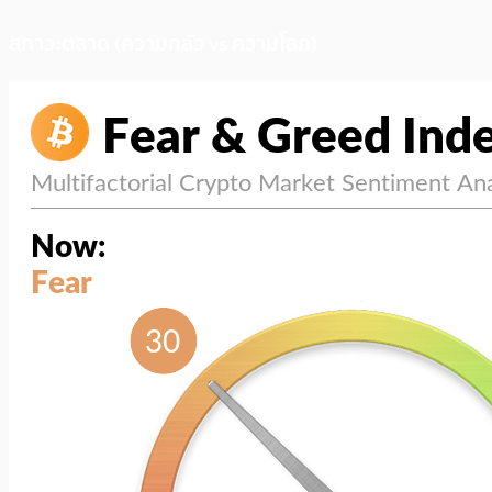
สภาวะตลาด (ความกลัว vs ความโลภ)