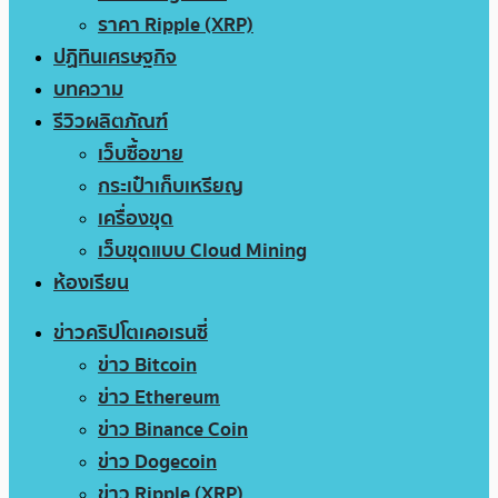
ราคา Ripple (XRP)
ปฏิทินเศรษฐกิจ
บทความ
รีวิวผลิตภัณฑ์
เว็บซื้อขาย
กระเป๋าเก็บเหรียญ
เครื่องขุด
เว็บขุดแบบ Cloud Mining
ห้องเรียน
ข่าวคริปโตเคอเรนซี่
ข่าว Bitcoin
ข่าว Ethereum
ข่าว Binance Coin
ข่าว Dogecoin
ข่าว Ripple (XRP)