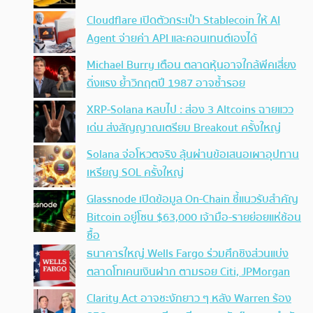
Cloudflare เปิดตัวกระเป๋า Stablecoin ให้ AI
Agent จ่ายค่า API และคอนเทนต์เองได้
Michael Burry เตือน ตลาดหุ้นอาจใกล้พีคเสี่ยง
ดิ่งแรง ย้ำวิกฤตปี 1987 อาจซ้ำรอย
XRP-Solana หลบไป : ส่อง 3 Altcoins ฉายแวว
เด่น ส่งสัญญาณเตรียม Breakout ครั้งใหญ่
Solana จ่อโหวตจริง ลุ้นผ่านข้อเสนอเผาอุปทาน
เหรียญ SOL ครั้งใหญ่
Glassnode เปิดข้อมูล On-Chain ชี้แนวรับสำคัญ
Bitcoin อยู่โซน $63,000 เจ้ามือ-รายย่อยแห่ช้อน
ซื้อ
ธนาคารใหญ่ Wells Fargo ร่วมศึกชิงส่วนแบ่ง
ตลาดโทเคนเงินฝาก ตามรอย Citi, JPMorgan
Clarity Act อาจชะงักยาว ๆ หลัง Warren ร้อง