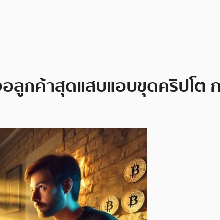
จอลูกค้าสุดแสบแอบขุดคริปโต กว