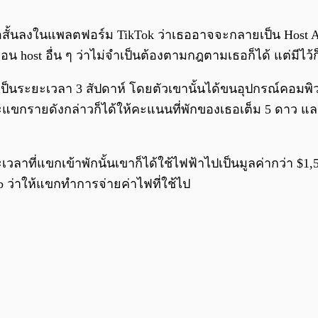
ดีโอสั้นลงในแพลตฟอร์ม TikTok ว่าเธออาจจะกลายเป็น Host A
น host อื่น ๆ ว่าไม่จำเป็นต้องตามกฎตามเธอก็ได้ แต่มีไว้ก็
เป็นระยะเวลา 3 สัปดาห์ โดยตัวเขานั้นได้ขนอุปกรณ์คอมพิ
ะแขกรายดังกล่าวก็ได้ให้คะแนนที่พักของเธอเต็ม 5 ดาว และ
เวลาที่แขกเข้าพักนั้นเขาก็ได้ใช้ไฟฟ้าไปเป็นมูลค่ากว่า $1
nb ว่าให้แขกทำการจ่ายค่าไฟที่ใช้ไป