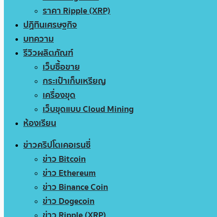
ราคา Ripple (XRP)
ปฏิทินเศรษฐกิจ
บทความ
รีวิวผลิตภัณฑ์
เว็บซื้อขาย
กระเป๋าเก็บเหรียญ
เครื่องขุด
เว็บขุดแบบ Cloud Mining
ห้องเรียน
ข่าวคริปโตเคอเรนซี่
ข่าว Bitcoin
ข่าว Ethereum
ข่าว Binance Coin
ข่าว Dogecoin
ข่าว Ripple (XRP)