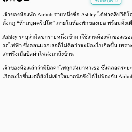
ฟังสรุปข่าว
พร้อมเล่น
เจ้าของห้องพัก Airbnb รายหนึ่งชื่อ Ashley ได้ทำคลิปวิ
ตั้งกฎ “ห้ามขุดคริปโต” ภายในห้องพักของเธอ พร้อมทั้งเตือ
Ashley ระบุว่ามีแขกรายหนึ่งเข้ามาใช้งานห้องพักของเธอ
รถไฟฟ้า ซึ่งตอนแรกเธอก็ไม่คิดว่าจะมีอะไรเกิดขึ้น เพรา
สะพรึงเมื่อบิลค่าไฟส่งมาถึงบ้าน
เจ้าของห้องเล่าว่ามีบิลค่าไฟถูกส่งมาหาเธอ ซึ่งตลอดระยะ
เกิดอะไรขึ้นแต่ก็ยังไม่เข้าใจมากนักจึงได้ไปฟ้องกับ Airb