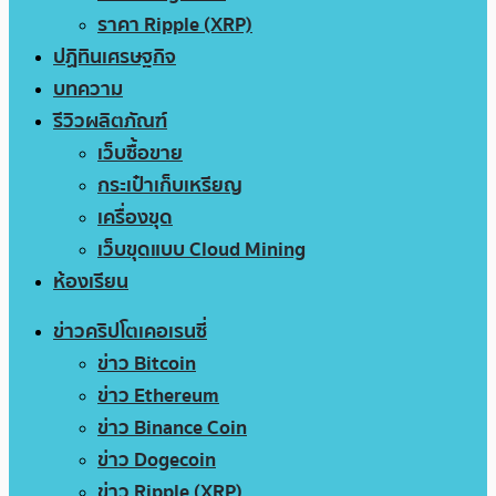
ราคา Ripple (XRP)
ปฏิทินเศรษฐกิจ
บทความ
รีวิวผลิตภัณฑ์
เว็บซื้อขาย
กระเป๋าเก็บเหรียญ
เครื่องขุด
เว็บขุดแบบ Cloud Mining
ห้องเรียน
ข่าวคริปโตเคอเรนซี่
ข่าว Bitcoin
ข่าว Ethereum
ข่าว Binance Coin
ข่าว Dogecoin
ข่าว Ripple (XRP)