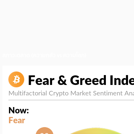
สภาวะตลาด (ความกลัว vs ความโลภ)