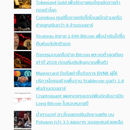
Tokenized Gold เพื่อรักษาแชมป์ศูนย์กลางค้า
ทองคำโลก
Coinsbuy ศูนย์ซื้อขายคริปโตโดนแฮ็กข้ามเครือ
ข่ายสูญเงินกว่า 8 ล้านดอลลาร์
Strategy เทขาย 1,690 Bitcoin เพื่อนำเงินไปซื้อ
คืนหุ้นบริษัทตัวเอง
กิจกรรมบนเครือข่าย Bitcoin แตะจุดต่ำสุดเทียบ
เท่าปี 2018 ก่อนเริ่มส่งสัญญาณฟื้นตัว
Mastercard ปิดดีลเข้าซื้อกิจการ BVNK ผู้ให้
บริการโครงสร้างพื้นฐาน Stablecoin มูลค่า 1.8
พันล้านดอลลาร์
Cryptoquant เผยกองทุนเฮดจ์ฟันด์กลับมาเปิด
Long Bitcoin ในรอบหลายปี
น้ำตานอง! สาวโดนแฮกเงินจัดงานแต่ง บน
Polygon กว่า 3.5 แสนบาท วอนชุมชนช่วยเหลือ