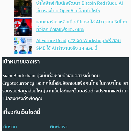
จำใจย้าย! ทีมนักพัฒนา Bitcoin Red หันซบ AI
จีน หลังโดน OpenAI บล็อกไม่ให้ใช้
แฮกเกอร์เกาหลีเหนืออัปเกรดใช้ AI กวาดคริปโทฯ
ทั่วโลก ตัวเลขพุ่งแตะ 66%
AI Future Ready #2 จัด Workshop ฟรี สอน
SME ใช้ AI ทำงานจริง 14 ส.ค. นี้
เป้าหมายของเรา
Siam Blockchain มุ่งมั่นที่จะช่วยนำเสนอสารเกี่ยวกับ
Cryptocurrency และเทคโนโลยีบล็อกเชนเพื่อคนไทย ในภาษาไทย เรา
รวบรวมข้อมูลส่วนใหญ่จากเว็บไซต์และเว็บบอร์ดต่างประเทศและนำมา
แปลส่งตรงถึงฟีดคุณ
เกี่ยวกับเว็บไซต์นี้
ทีมงาน
ติดต่อเรา