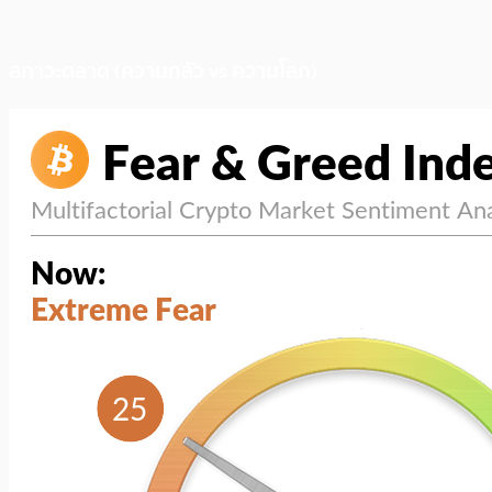
สภาวะตลาด (ความกลัว vs ความโลภ)