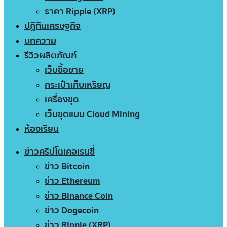
ราคา Ripple (XRP)
ปฏิทินเศรษฐกิจ
บทความ
รีวิวผลิตภัณฑ์
เว็บซื้อขาย
กระเป๋าเก็บเหรียญ
เครื่องขุด
เว็บขุดแบบ Cloud Mining
ห้องเรียน
ข่าวคริปโตเคอเรนซี่
ข่าว Bitcoin
ข่าว Ethereum
ข่าว Binance Coin
ข่าว Dogecoin
ข่าว Ripple (XRP)