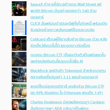
SpaceX ทำรายได้ทะลุเป้าของ Wall Street แต่
พอร์ต Bitcoin มีมูลค่าลดลงกว่า 540 ล้าน
ดอลลาร์
CLICX ลั่นพร้อมดำเนินคดีผู้ตั้งใจบิดหนี้ พร้อมปิด
รับสมัครชั่วคราวหลังคนแห่ยื่นจนระบบล้น
Coldcard เตือนผู้ใช้งานรีบย้าย Bitcoin ด่วน หลัง
ช่องโหว่ยังอุดไม่ได้ และถูกเจาะต่อเนื่อง
กองทุน Bitcoin ETF เจ๊งและปิดตัวเป็นแห่งแรกใน
สหรัฐหลังเงินทุนไหลออกไปฝั่ง AI
BlackRock ลุยเปิดตัว Tokenized สำหรับกองทุน
ตลาดเงินยุโรปมูลค่า 3.11 แสนล้านดอลลาร์
แบงก์ใหญ่สุดของอิตาลี ลดสัดส่วน Bitcoin ETF
ลง 99% หันลงทุน ใน Ethereum แทนถึง 3 เท่า
Charles Hoskinson ปลุกพลังคอมมูฯ Cardano
ลั่นต้องการพา ADA กลับมาเป็นผู้ชนะ