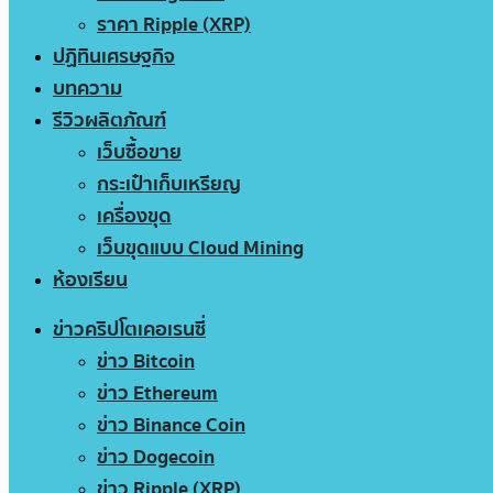
ราคา Ripple (XRP)
ปฏิทินเศรษฐกิจ
บทความ
รีวิวผลิตภัณฑ์
เว็บซื้อขาย
กระเป๋าเก็บเหรียญ
เครื่องขุด
เว็บขุดแบบ Cloud Mining
ห้องเรียน
ข่าวคริปโตเคอเรนซี่
ข่าว Bitcoin
ข่าว Ethereum
ข่าว Binance Coin
ข่าว Dogecoin
ข่าว Ripple (XRP)