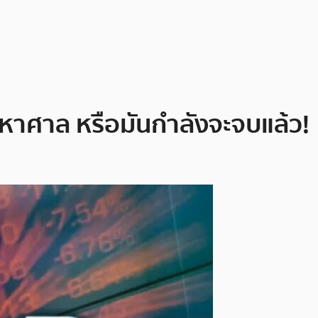
าศาล หรือมันกำลังจะจบแล้ว!