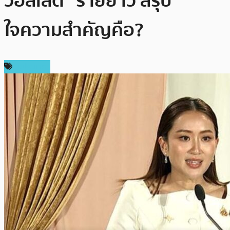
วอลเล็ต” ร่ายยาว สรุป
ใจความสำคัญคือ?
ในประเทศ