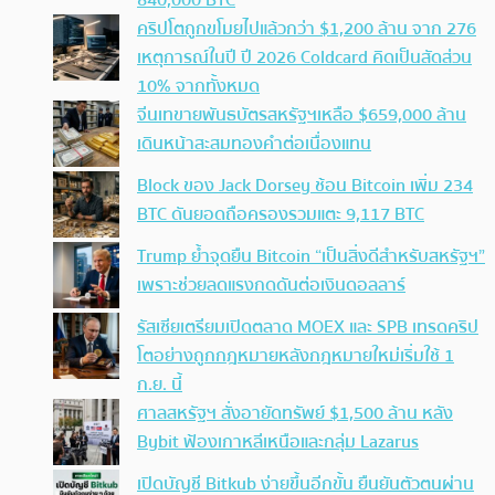
840,000 BTC
คริปโตถูกขโมยไปแล้วกว่า $1,200 ล้าน จาก 276
เหตุการณ์ในปี ปี 2026 Coldcard คิดเป็นสัดส่วน
10% จากทั้งหมด
จีนเทขายพันธบัตรสหรัฐฯเหลือ $659,000 ล้าน
เดินหน้าสะสมทองคำต่อเนื่องแทน
Block ของ Jack Dorsey ช้อน Bitcoin เพิ่ม 234
BTC ดันยอดถือครองรวมแตะ 9,117 BTC
Trump ย้ำจุดยืน Bitcoin “เป็นสิ่งดีสำหรับสหรัฐฯ”
เพราะช่วยลดแรงกดดันต่อเงินดอลลาร์
รัสเซียเตรียมเปิดตลาด MOEX และ SPB เทรดคริป
โตอย่างถูกกฎหมายหลังกฎหมายใหม่เริ่มใช้ 1
ก.ย. นี้
ศาลสหรัฐฯ สั่งอายัดทรัพย์ $1,500 ล้าน หลัง
Bybit ฟ้องเกาหลีเหนือและกลุ่ม Lazarus
เปิดบัญชี Bitkub ง่ายขึ้นอีกขั้น ยืนยันตัวตนผ่าน