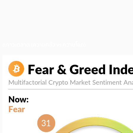
สภาวะตลาด (ความกลัว vs ความโลภ)