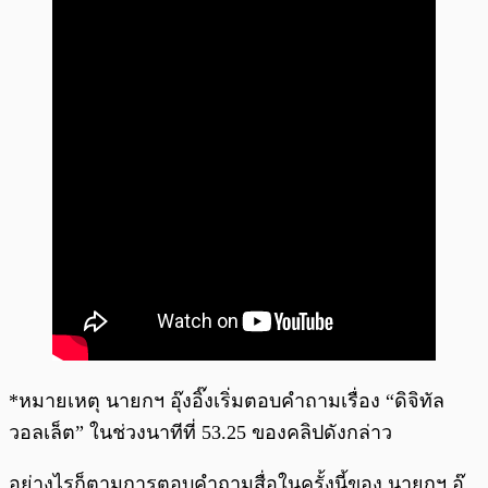
*หมายเหตุ นายกฯ อุ๊งอิ๊งเริ่มตอบคำถามเรื่อง “ดิจิทัล
วอลเล็ต” ในช่วงนาทีที่ 53.25 ของคลิปดังกล่าว
อย่างไรก็ตามการตอบคำถามสื่อในครั้งนี้ของ นายกฯ อุ๊