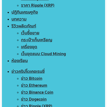
ราคา Ripple (XRP)
ปฏิทินเศรษฐกิจ
บทความ
รีวิวผลิตภัณฑ์
เว็บซื้อขาย
กระเป๋าเก็บเหรียญ
เครื่องขุด
เว็บขุดแบบ Cloud Mining
ห้องเรียน
ข่าวคริปโตเคอเรนซี่
ข่าว Bitcoin
ข่าว Ethereum
ข่าว Binance Coin
ข่าว Dogecoin
ข่าว Ripple (XRP)