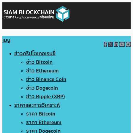
เมนู
ข่าวคริปโตเคอเรนซี่
ข่าว Bitcoin
ข่าว Ethereum
ข่าว Binance Coin
ข่าว Dogecoin
ข่าว Ripple (XRP)
ราคาและการวิเคราะห์
ราคา Bitcoin
ราคา Ethereum
ราคา Dogecoin