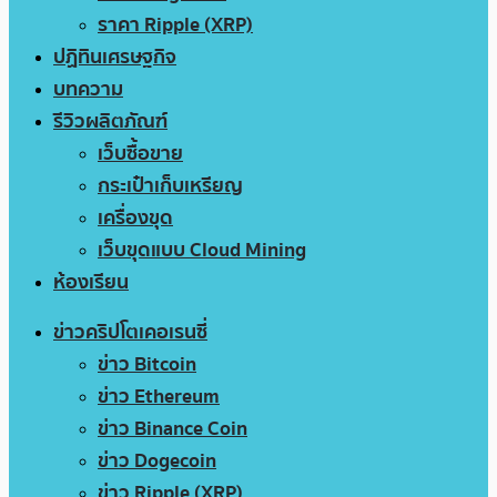
ราคา Ripple (XRP)
ปฏิทินเศรษฐกิจ
บทความ
รีวิวผลิตภัณฑ์
เว็บซื้อขาย
กระเป๋าเก็บเหรียญ
เครื่องขุด
เว็บขุดแบบ Cloud Mining
ห้องเรียน
ข่าวคริปโตเคอเรนซี่
ข่าว Bitcoin
ข่าว Ethereum
ข่าว Binance Coin
ข่าว Dogecoin
ข่าว Ripple (XRP)