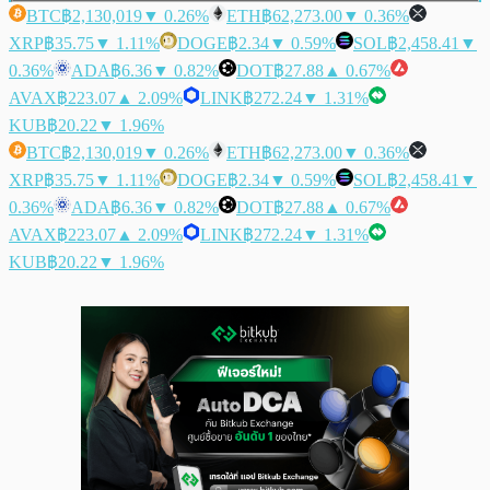
BTC
฿2,130,019
▼ 0.26%
ETH
฿62,273.00
▼ 0.36%
XRP
฿35.75
▼ 1.11%
DOGE
฿2.34
▼ 0.59%
SOL
฿2,458.41
▼
0.36%
ADA
฿6.36
▼ 0.82%
DOT
฿27.88
▲ 0.67%
AVAX
฿223.07
▲ 2.09%
LINK
฿272.24
▼ 1.31%
KUB
฿20.22
▼ 1.96%
BTC
฿2,130,019
▼ 0.26%
ETH
฿62,273.00
▼ 0.36%
XRP
฿35.75
▼ 1.11%
DOGE
฿2.34
▼ 0.59%
SOL
฿2,458.41
▼
0.36%
ADA
฿6.36
▼ 0.82%
DOT
฿27.88
▲ 0.67%
AVAX
฿223.07
▲ 2.09%
LINK
฿272.24
▼ 1.31%
KUB
฿20.22
▼ 1.96%