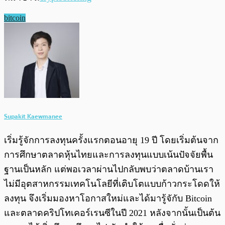
bitcoin
Supakit Kaewmanee
เริ่มรู้จักการลงทุนครั้งแรกตอนอายุ 19 ปี โดยเริ่มต้นจาก
การศึกษาตลาดหุ้นไทยและการลงทุนแบบเน้นปัจจัยพื้น
ฐานเป็นหลัก แต่พอเวลาผ่านไปกลับพบว่าตลาดบ้านเรา
ไม่มีอุตสาหกรรมเทคโนโลยีที่เติบโตแบบก้าวกระโดดให้
ลงทุน จึงเริ่มมองหาโอกาสใหม่และได้มารู้จักับ Bitcoin
และตลาดคริปโทเคอร์เรนซีในปี 2021 หลังจากนั้นเป็นต้น