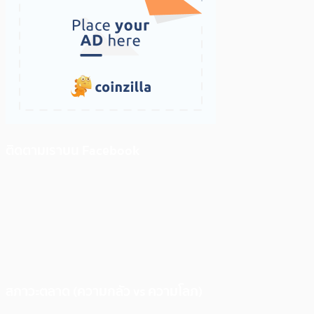
ติดตามเราบน Facebook
สภาวะตลาด (ความกลัว vs ความโลภ)