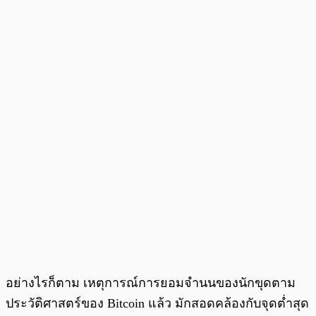
อย่างไรก็ตาม เหตุการณ์การยอมจำนนของนักขุดตาม
ประวัติศาสตร์ของ Bitcoin แล้ว มักสอดคล้องกับจุดต่ำสุด