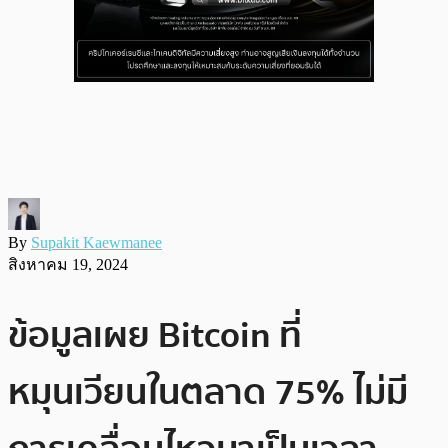
By
Supakit Kaewmanee
สิงหาคม 19, 2024
ข้อมูลเผย Bitcoin ที่
หมุนเวียนในตลาด 75% ไม่มี