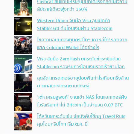
Cashcat ขึ้นแท่นเหรียญมีมที่โตแรงที่สุดในเวลานี้
สัปดาห์เดียวพุ่งกว่า 150%
Western Union จับมือ Visa ลุยเปิดตัว
Stablecard ดันโอนเงินผ่าน Stablecoin
ไขความลับนักลงทุนคริปโทฯ เกาหลีใต้! รอดจาก
แฮก Coldcard Wallet ได้อย่างไร
Visa จับมือ ZeroHash ยกระดับชำระเงินด้วย
Stablecoin รองรับการโอนเงินรวดเร็วข้ามโลก
สุดจัด! เทรดเดอร์อายุน้อยฟันกำไรเกือบครึ่งล้าน
ด้วยกลยุทธ์เทรดตามเศรษฐี
‘เต๋า เศรษฐพงศ์’ งานเข้า NAS โดนแฮกเกอร์ฝัง
ไวรัสเรียกค่าไถ่ Bitcoin เป็นจำนวน 0.07 BTC
ไต้หวันยกระดับเข้ม จ่อบังคับใช้กฏ Travel Rule
คุมโอนคริปโทฯ เริ่ม ต.ค. นี้