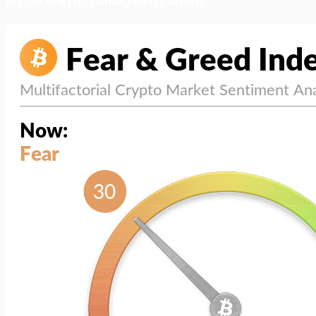
สภาวะตลาด (ความกลัว vs ความโลภ)