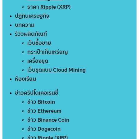
ราคา Ripple (XRP)
ปฏิทินเศรษฐกิจ
บทความ
รีวิวผลิตภัณฑ์
เว็บซื้อขาย
กระเป๋าเก็บเหรียญ
เครื่องขุด
เว็บขุดแบบ Cloud Mining
ห้องเรียน
ข่าวคริปโตเคอเรนซี่
ข่าว Bitcoin
ข่าว Ethereum
ข่าว Binance Coin
ข่าว Dogecoin
ข่าว Ripple (XRP)