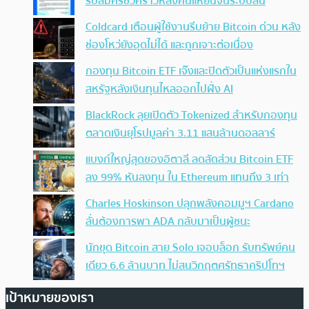
รับสมัครชั่วคราวหลังคนแห่ยื่นจนระบบล้น
Coldcard เตือนผู้ใช้งานรีบย้าย Bitcoin ด่วน หลัง
ช่องโหว่ยังอุดไม่ได้ และถูกเจาะต่อเนื่อง
กองทุน Bitcoin ETF เจ๊งและปิดตัวเป็นแห่งแรกใน
สหรัฐหลังเงินทุนไหลออกไปฝั่ง AI
BlackRock ลุยเปิดตัว Tokenized สำหรับกองทุน
ตลาดเงินยุโรปมูลค่า 3.11 แสนล้านดอลลาร์
แบงก์ใหญ่สุดของอิตาลี ลดสัดส่วน Bitcoin ETF
ลง 99% หันลงทุน ใน Ethereum แทนถึง 3 เท่า
Charles Hoskinson ปลุกพลังคอมมูฯ Cardano
ลั่นต้องการพา ADA กลับมาเป็นผู้ชนะ
นักขุด Bitcoin สาย Solo เจอบล็อก รับทรัพย์คน
เดียว 6.6 ล้านบาท ไม่สนวิกฤตศรัทธาคริปโทฯ
เป้าหมายของเรา