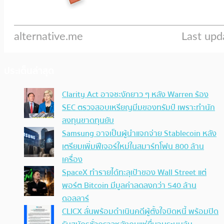
ประเด็นล่าสุด
Clarity Act อาจชะงักยาว ๆ หลัง Warren ร้อง
SEC ตรวจสอบเหรียญมีมของทรัมป์ เพราะทำนัก
ลงทุนขาดทุนยับ
Samsung อาจเป็นผู้นำแจกจ่าย Stablecoin หลัง
เตรียมเพิ่มฟีเจอร์ใหม่ในสมาร์ทโฟน 800 ล้าน
เครื่อง
SpaceX ทำรายได้ทะลุเป้าของ Wall Street แต่
พอร์ต Bitcoin มีมูลค่าลดลงกว่า 540 ล้าน
ดอลลาร์
CLICX ลั่นพร้อมดำเนินคดีผู้ตั้งใจบิดหนี้ พร้อมปิด