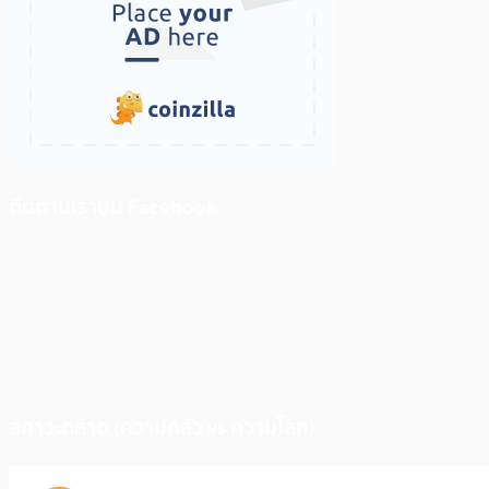
ติดตามเราบน Facebook
สภาวะตลาด (ความกลัว vs ความโลภ)