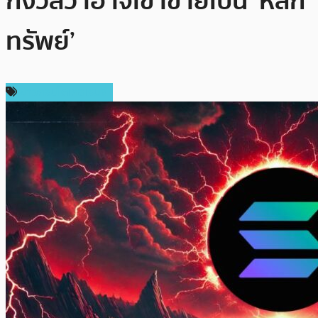
กังวลว่าอาจเข้าข่ายเป็น ‘หลัก
ทรัพย์’
ข่าวคริปโตเคอเรนซี่