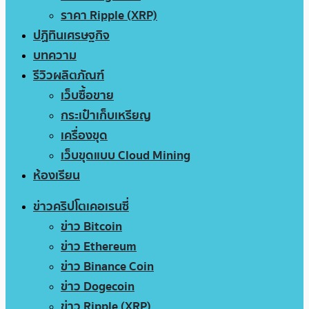
ราคา Ripple (XRP)
ปฏิทินเศรษฐกิจ
บทความ
รีวิวผลิตภัณฑ์
เว็บซื้อขาย
กระเป๋าเก็บเหรียญ
เครื่องขุด
เว็บขุดแบบ Cloud Mining
ห้องเรียน
ข่าวคริปโตเคอเรนซี่
ข่าว Bitcoin
ข่าว Ethereum
ข่าว Binance Coin
ข่าว Dogecoin
ข่าว Ripple (XRP)