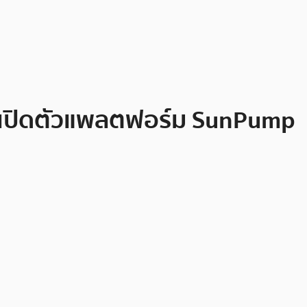
รเปิดตัวแพลตฟอร์ม SunPump