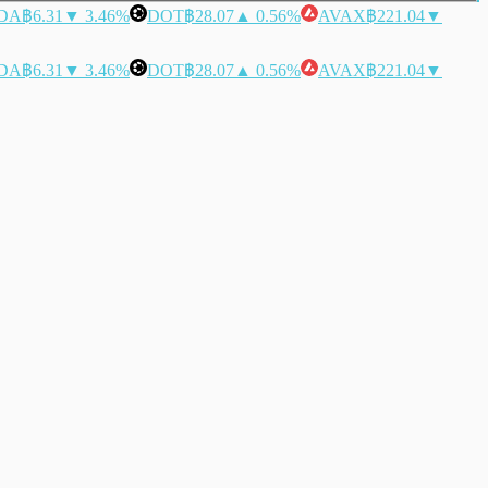
DA
฿6.31
▼ 3.46%
DOT
฿28.07
▲ 0.56%
AVAX
฿221.04
▼
DA
฿6.31
▼ 3.46%
DOT
฿28.07
▲ 0.56%
AVAX
฿221.04
▼