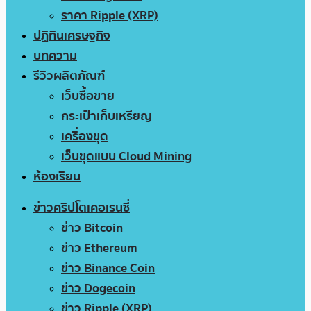
ราคา Ripple (XRP)
ปฏิทินเศรษฐกิจ
บทความ
รีวิวผลิตภัณฑ์
เว็บซื้อขาย
กระเป๋าเก็บเหรียญ
เครื่องขุด
เว็บขุดแบบ Cloud Mining
ห้องเรียน
ข่าวคริปโตเคอเรนซี่
ข่าว Bitcoin
ข่าว Ethereum
ข่าว Binance Coin
ข่าว Dogecoin
ข่าว Ripple (XRP)