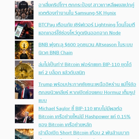
อาเสี่ยคริปโทฯ ตกกระป๋อง! สาวเกาหลีเผยสเปกคู่
เดตต้องทำงานใน Samsung-SK Hynix
BTCPay เตือนภัย เซิร์ฟเวอร์ Lightning โดนโจมตี
แฮกเกอร์ใช้ช่องโหว่ดูดเงินออกจาก Node
BNB พุ่งทะลุ $600 จุดชนวน Altseason ในระบบ
นิเวศ BNB Chain
ล่มไม่เป็นท่า! Bitcoin ฟอร์กแยก BIP-110 ขุดได้
แค่ 2 บล็อก แล้วดับสนิท
Trump พร้อมประกาศชัยชนะเหนืออิหร่าน แม้ไร้ข้อ
ตกลงนิวเคลียร์ หากเปิดช่องแคบ Hormuz เต็มรูป
แบบ
Michael Saylor ชี้ BIP-110 แทบไม่มีผลต่อ
Bitcoin เครือข่ายใหม่มี Hashpower แค่ 0.15%
ของ Bitcoin เครือข่ายหลัก
เจ้ามือเปิด Short Bitcoin เกือบ 2 พันล้านบาท