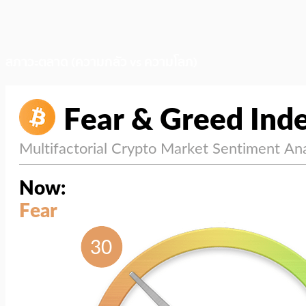
สภาวะตลาด (ความกลัว vs ความโลภ)