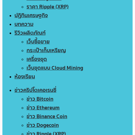
ราคา Ripple (XRP)
ปฏิทินเศรษฐกิจ
บทความ
รีวิวผลิตภัณฑ์
เว็บซื้อขาย
กระเป๋าเก็บเหรียญ
เครื่องขุด
เว็บขุดแบบ Cloud Mining
ห้องเรียน
ข่าวคริปโตเคอเรนซี่
ข่าว Bitcoin
ข่าว Ethereum
ข่าว Binance Coin
ข่าว Dogecoin
ข่าว Ripple (XRP)