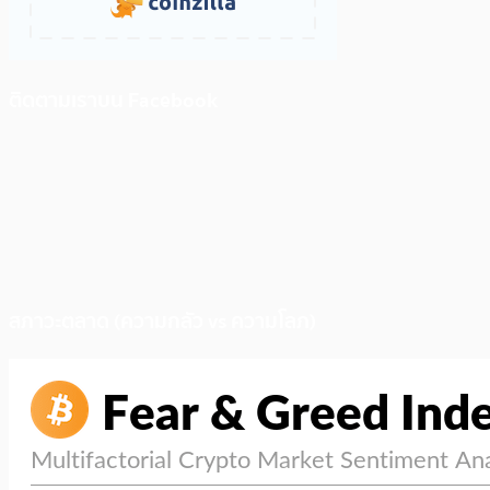
ติดตามเราบน Facebook
สภาวะตลาด (ความกลัว vs ความโลภ)