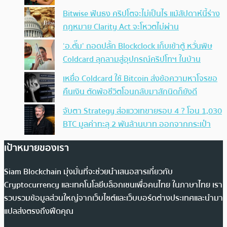
Bitwise ฟันธง คริปโตจะไม่เป็นไร แม้สัปดาห์นี้ร่าง
กฎหมาย Clarity Act จะโหวตไม่ผ่าน
‘อ.ตั๊ม’ ถอดปลั้ก Blockclock เก็บเข้าตู้ หวั่นพิษ
Coldcard ลุกลามสู่อุปกรณ์คริปโทฯ ในบ้าน
เหยื่อ Coldcard ใช้ Bitcoin ส่งข้อความหาโจรขอ
คืนเงิน ตัดพ้อชีวิตโอนกลับมาสักนิดก็ยังดี
จับตา Strategy ส่อแววเทขายรอบ 4 ? โอน 1,030
BTC มูลค่าทะลุ 2 พันล้านบาท ออกจากกระเป๋า
เป้าหมายของเรา
Siam Blockchain มุ่งมั่นที่จะช่วยนำเสนอสารเกี่ยวกับ
Cryptocurrency และเทคโนโลยีบล็อกเชนเพื่อคนไทย ในภาษาไทย เรา
รวบรวมข้อมูลส่วนใหญ่จากเว็บไซต์และเว็บบอร์ดต่างประเทศและนำมา
แปลส่งตรงถึงฟีดคุณ