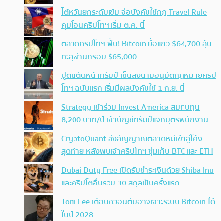
ไต้หวันยกระดับเข้ม จ่อบังคับใช้กฏ Travel Rule
คุมโอนคริปโทฯ เริ่ม ต.ค. นี้
ตลาดคริปโทฯ ฟื้น! Bitcoin ยื้อแถว $64,700 ลุ้น
ทะลุผ่านกรอบ $65,000
ปูตินตัดหน้าทรัมป์ เซ็นลงนามอนุมัติกฎหมายคริป
โทฯ ฉบับแรก เริ่มมีผลบังคับใช้ 1 ก.ย. นี้
Strategy เข้าร่วม Invest America สมทบทุน
8,200 บาท/ปี เข้าบัญชีทรัมป์แจกบุตรพนักงาน
CryptoQuant ส่งสัญญาณตลาดหมีเข้าสู่โค้ง
สุดท้าย หลังพบเจ้าคริปโทฯ ซุ่มเก็บ BTC และ ETH
Dubai Duty Free เปิดรับชำระเงินด้วย Shiba Inu
และคริปโตอื่นรวม 30 สกุลเป็นครั้งแรก
Tom Lee เตือนควอนตัมอาจเจาะระบบ Bitcoin ได้
ในปี 2028