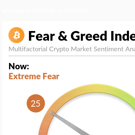
สภาวะตลาด (ความกลัว vs ความโลภ)