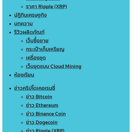
ราคา Ripple (XRP)
ปฏิทินเศรษฐกิจ
บทความ
รีวิวผลิตภัณฑ์
เว็บซื้อขาย
กระเป๋าเก็บเหรียญ
เครื่องขุด
เว็บขุดแบบ Cloud Mining
ห้องเรียน
ข่าวคริปโตเคอเรนซี่
ข่าว Bitcoin
ข่าว Ethereum
ข่าว Binance Coin
ข่าว Dogecoin
ข่าว Ripple (XRP)