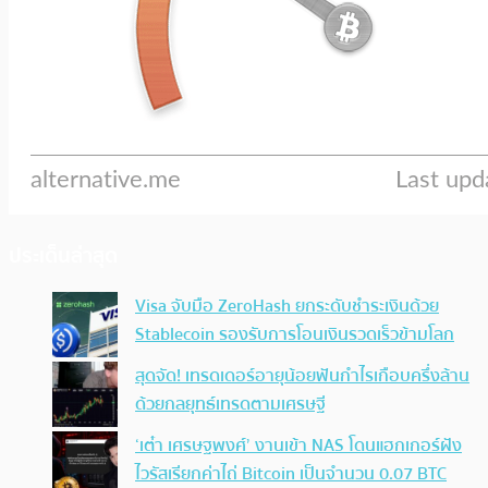
ประเด็นล่าสุด
Visa จับมือ ZeroHash ยกระดับชำระเงินด้วย
Stablecoin รองรับการโอนเงินรวดเร็วข้ามโลก
สุดจัด! เทรดเดอร์อายุน้อยฟันกำไรเกือบครึ่งล้าน
ด้วยกลยุทธ์เทรดตามเศรษฐี
‘เต๋า เศรษฐพงศ์’ งานเข้า NAS โดนแฮกเกอร์ฝัง
ไวรัสเรียกค่าไถ่ Bitcoin เป็นจำนวน 0.07 BTC