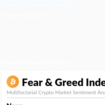
ติดตามเราบน Facebook
สภาวะตลาด (ความกลัว vs ความโลภ)