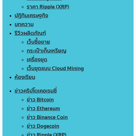
ราคา Ripple (XRP)
ปฏิทินเศรษฐกิจ
บทความ
รีวิวผลิตภัณฑ์
เว็บซื้อขาย
กระเป๋าเก็บเหรียญ
เครื่องขุด
เว็บขุดแบบ Cloud Mining
ห้องเรียน
ข่าวคริปโตเคอเรนซี่
ข่าว Bitcoin
ข่าว Ethereum
ข่าว Binance Coin
ข่าว Dogecoin
ข่าว Ripple (XRP)