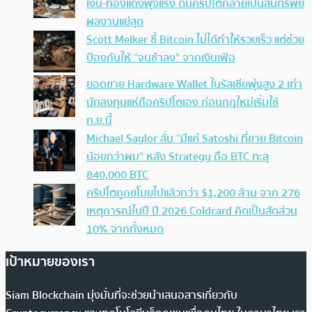
เงิน-ทองแดงพุ่งแรง ดันคริปโตกลายเป็นสินทรัพย์
ผลงานแย่สุด
Scott Melker ชี้ Bitcoin ไม่ได้ทำให้รวยเร็ว แต่ช่วย
ป้องกันให้ “จนช้าลง” จากเงินเฟ้อ
ยอดขาย Hardware Wallet ในรัสเซียพุ่งสูง 2 เท่า
นักลงทุนแห่ถือคริปโตเอง ก่อนกฎใหม่เริ่มใช้
ก.ย.นี้
Michael Saylor ลั่น “มีแค่ Satoshi ที่ขาย Bitcoin
น้อยกว่าผม” หลัง Strategy ถือ BTC ทะลุ
840,000 BTC
คริปโตถูกขโมยไปแล้วกว่า $1,200 ล้าน จาก 276
เหตุการณ์ในปี ปี 2026 Coldcard คิดเป็นสัดส่วน
10% จากทั้งหมด
เป้าหมายของเรา
Siam Blockchain มุ่งมั่นที่จะช่วยนำเสนอสารเกี่ยวกับ