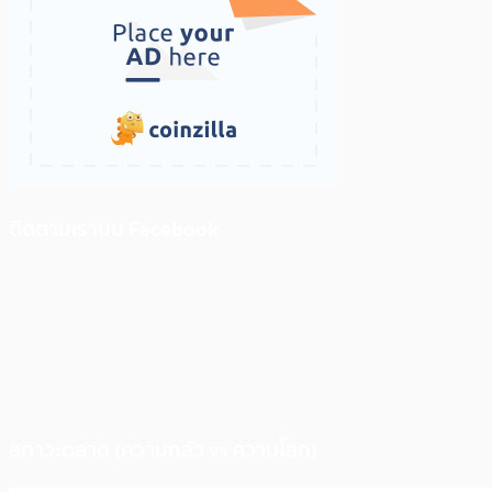
ติดตามเราบน Facebook
สภาวะตลาด (ความกลัว vs ความโลภ)