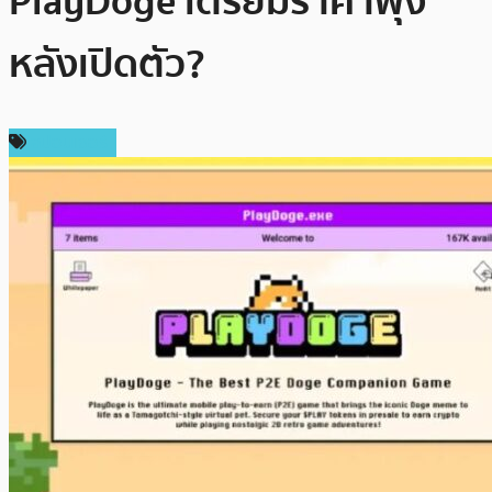
PlayDoge เตรียมราคาพุ่ง
หลังเปิดตัว?
สปอนเซอร์