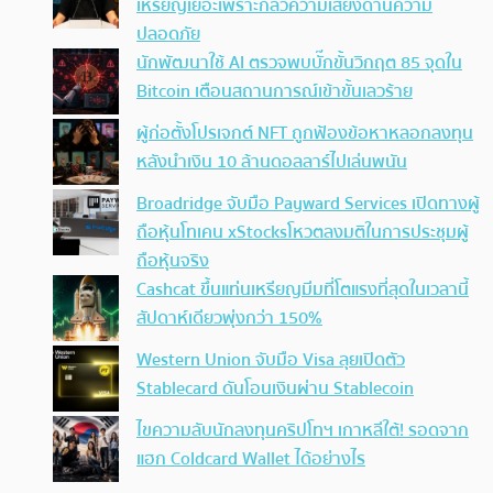
เหรียญเยอะเพราะกลัวความเสี่ยงด้านความ
ปลอดภัย
นักพัฒนาใช้ AI ตรวจพบบั๊กขั้นวิกฤต 85 จุดใน
Bitcoin เตือนสถานการณ์เข้าขั้นเลวร้าย
ผู้ก่อตั้งโปรเจกต์ NFT ถูกฟ้องข้อหาหลอกลงทุน
หลังนำเงิน 10 ล้านดอลลาร์ไปเล่นพนัน
Broadridge จับมือ Payward Services เปิดทางผู้
ถือหุ้นโทเคน xStocksโหวตลงมติในการประชุมผู้
ถือหุ้นจริง
Cashcat ขึ้นแท่นเหรียญมีมที่โตแรงที่สุดในเวลานี้
สัปดาห์เดียวพุ่งกว่า 150%
Western Union จับมือ Visa ลุยเปิดตัว
Stablecard ดันโอนเงินผ่าน Stablecoin
ไขความลับนักลงทุนคริปโทฯ เกาหลีใต้! รอดจาก
แฮก Coldcard Wallet ได้อย่างไร