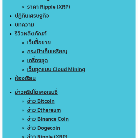
ราคา Ripple (XRP)
ปฏิทินเศรษฐกิจ
บทความ
รีวิวผลิตภัณฑ์
เว็บซื้อขาย
กระเป๋าเก็บเหรียญ
เครื่องขุด
เว็บขุดแบบ Cloud Mining
ห้องเรียน
ข่าวคริปโตเคอเรนซี่
ข่าว Bitcoin
ข่าว Ethereum
ข่าว Binance Coin
ข่าว Dogecoin
ข่าว Ripple (XRP)