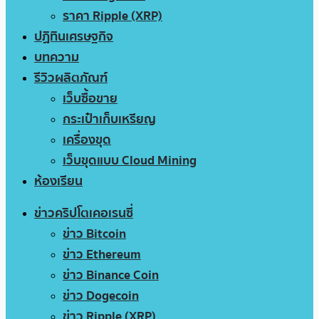
ราคา Ripple (XRP)
ปฏิทินเศรษฐกิจ
บทความ
รีวิวผลิตภัณฑ์
เว็บซื้อขาย
กระเป๋าเก็บเหรียญ
เครื่องขุด
เว็บขุดแบบ Cloud Mining
ห้องเรียน
ข่าวคริปโตเคอเรนซี่
ข่าว Bitcoin
ข่าว Ethereum
ข่าว Binance Coin
ข่าว Dogecoin
ข่าว Ripple (XRP)