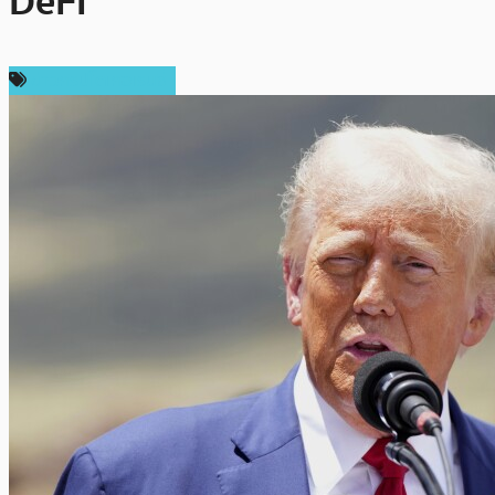
DeFi
ข่าวคริปโตเคอเรนซี่