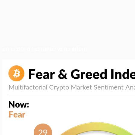
สภาวะตลาด (ความกลัว vs ความโลภ)