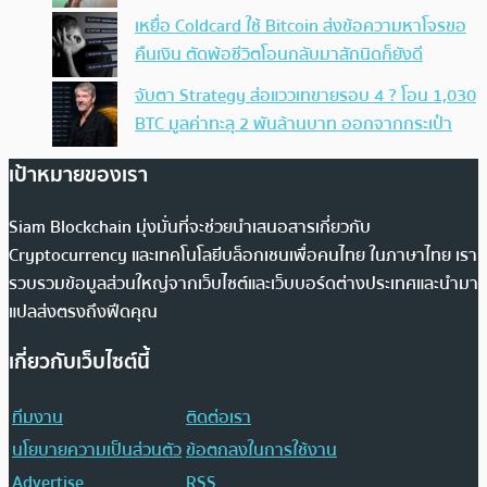
เหยื่อ Coldcard ใช้ Bitcoin ส่งข้อความหาโจรขอ
คืนเงิน ตัดพ้อชีวิตโอนกลับมาสักนิดก็ยังดี
จับตา Strategy ส่อแววเทขายรอบ 4 ? โอน 1,030
BTC มูลค่าทะลุ 2 พันล้านบาท ออกจากกระเป๋า
เป้าหมายของเรา
Siam Blockchain มุ่งมั่นที่จะช่วยนำเสนอสารเกี่ยวกับ
Cryptocurrency และเทคโนโลยีบล็อกเชนเพื่อคนไทย ในภาษาไทย เรา
รวบรวมข้อมูลส่วนใหญ่จากเว็บไซต์และเว็บบอร์ดต่างประเทศและนำมา
แปลส่งตรงถึงฟีดคุณ
เกี่ยวกับเว็บไซต์นี้
ทีมงาน
ติดต่อเรา
นโยบายความเป็นส่วนตัว
ข้อตกลงในการใช้งาน
Advertise
RSS