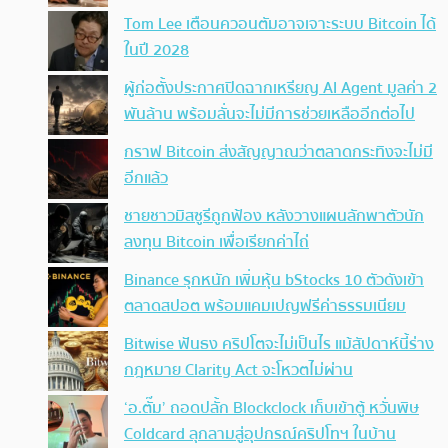
Tom Lee เตือนควอนตัมอาจเจาะระบบ Bitcoin ได้
ในปี 2028
ผู้ก่อตั้งประกาศปิดฉากเหรียญ AI Agent มูลค่า 2
พันล้าน พร้อมลั่นจะไม่มีการช่วยเหลืออีกต่อไป
กราฟ Bitcoin ส่งสัญญาณว่าตลาดกระทิงจะไม่มี
อีกแล้ว
ชายชาวมิสซูรีถูกฟ้อง หลังวางแผนลักพาตัวนัก
ลงทุน Bitcoin เพื่อเรียกค่าไถ่
Binance รุกหนัก เพิ่มหุ้น bStocks 10 ตัวดังเข้า
ตลาดสปอต พร้อมแคมเปญฟรีค่าธรรมเนียม
Bitwise ฟันธง คริปโตจะไม่เป็นไร แม้สัปดาห์นี้ร่าง
กฎหมาย Clarity Act จะโหวตไม่ผ่าน
‘อ.ตั๊ม’ ถอดปลั้ก Blockclock เก็บเข้าตู้ หวั่นพิษ
Coldcard ลุกลามสู่อุปกรณ์คริปโทฯ ในบ้าน