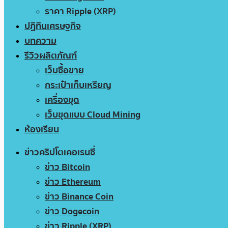
ราคา Ripple (XRP)
ปฏิทินเศรษฐกิจ
บทความ
รีวิวผลิตภัณฑ์
เว็บซื้อขาย
กระเป๋าเก็บเหรียญ
เครื่องขุด
เว็บขุดแบบ Cloud Mining
ห้องเรียน
ข่าวคริปโตเคอเรนซี่
ข่าว Bitcoin
ข่าว Ethereum
ข่าว Binance Coin
ข่าว Dogecoin
ข่าว Ripple (XRP)