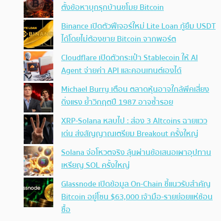
ตั้งข้อหาบุกรุกบ้านขโมย Bitcoin
Binance เปิดตัวฟีเจอร์ใหม่ Lite Loan กู้ยืม USDT
ได้โดยไม่ต้องขาย Bitcoin จากพอร์ต
Cloudflare เปิดตัวกระเป๋า Stablecoin ให้ AI
Agent จ่ายค่า API และคอนเทนต์เองได้
Michael Burry เตือน ตลาดหุ้นอาจใกล้พีคเสี่ยง
ดิ่งแรง ย้ำวิกฤตปี 1987 อาจซ้ำรอย
XRP-Solana หลบไป : ส่อง 3 Altcoins ฉายแวว
เด่น ส่งสัญญาณเตรียม Breakout ครั้งใหญ่
Solana จ่อโหวตจริง ลุ้นผ่านข้อเสนอเผาอุปทาน
เหรียญ SOL ครั้งใหญ่
Glassnode เปิดข้อมูล On-Chain ชี้แนวรับสำคัญ
Bitcoin อยู่โซน $63,000 เจ้ามือ-รายย่อยแห่ช้อน
ซื้อ