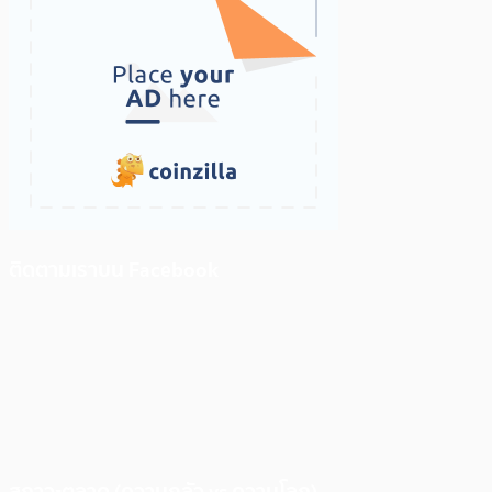
ติดตามเราบน Facebook
สภาวะตลาด (ความกลัว vs ความโลภ)