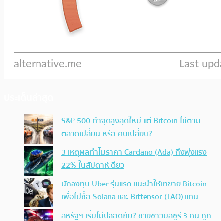
ประเด็นล่าสุด
S&P 500 ทำจุดสูงสุดใหม่ แต่ Bitcoin ไม่ตาม
ตลาดเปลี่ยน หรือ คนเปลี่ยน?
3 เหตุผลทำไมราคา Cardano (Ada) ถึงพุ่งแรง
22% ในสัปดาห์เดียว
นักลงทุน Uber รุ่นแรก แนะนำให้เทขาย Bitcoin
เพื่อไปซื้อ Solana และ Bittensor (TAO) แทน
สหรัฐฯ เริ่มไม่ปลอดภัย? ชายชาวมิสซูรี 3 คน ถูก