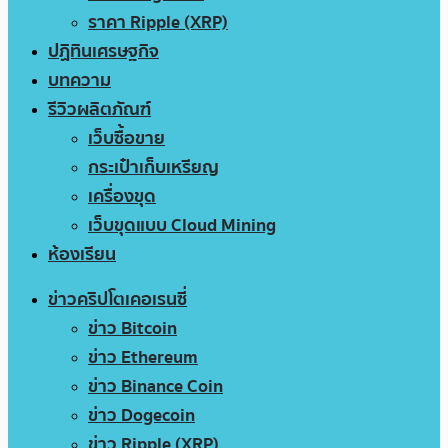
ราคา Ripple (XRP)
ปฏิทินเศรษฐกิจ
บทความ
รีวิวผลิตภัณฑ์
เว็บซื้อขาย
กระเป๋าเก็บเหรียญ
เครื่องขุด
เว็บขุดแบบ Cloud Mining
ห้องเรียน
ข่าวคริปโตเคอเรนซี่
ข่าว Bitcoin
ข่าว Ethereum
ข่าว Binance Coin
ข่าว Dogecoin
ข่าว Ripple (XRP)