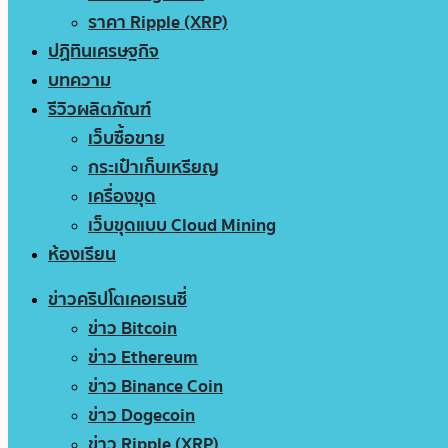
ราคา Ripple (XRP)
ปฏิทินเศรษฐกิจ
บทความ
รีวิวผลิตภัณฑ์
เว็บซื้อขาย
กระเป๋าเก็บเหรียญ
เครื่องขุด
เว็บขุดแบบ Cloud Mining
ห้องเรียน
ข่าวคริปโตเคอเรนซี่
ข่าว Bitcoin
ข่าว Ethereum
ข่าว Binance Coin
ข่าว Dogecoin
ข่าว Ripple (XRP)