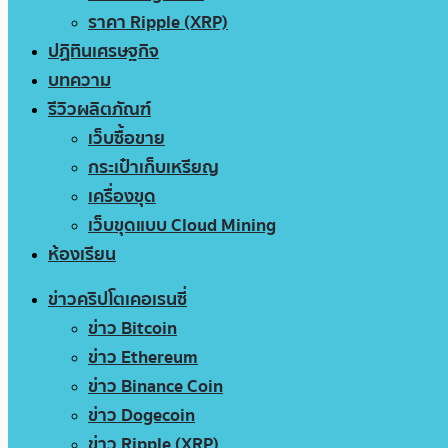
ราคา Ripple (XRP)
ปฏิทินเศรษฐกิจ
บทความ
รีวิวผลิตภัณฑ์
เว็บซื้อขาย
กระเป๋าเก็บเหรียญ
เครื่องขุด
เว็บขุดแบบ Cloud Mining
ห้องเรียน
ข่าวคริปโตเคอเรนซี่
ข่าว Bitcoin
ข่าว Ethereum
ข่าว Binance Coin
ข่าว Dogecoin
ข่าว Ripple (XRP)