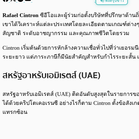
ฟังสรุปข่าว
พร้อมเล่น
Rafael Cintron
ซีอีโอและผู้ร่วมก่อตั้งบริษัทที่ปรึกษาด้าน
เขาได้วิเคราะห์แต่ละประเทศโดยละเอียดตามเกณฑ์ต่างๆ 
สัญชาติ ระดับอาชญากรรม และคุณภาพชีวิตโดยรวม
Cintron เริ่มต้นด้วยการหักล้างความเชื่อทั่วไปที่ว่าเยอรม
ระยะยาว แต่ภาระภาษีก็มีนัยสำคัญสำหรับกำไรระยะสั้น เขาจ
สหรัฐอาหรับเอมิเรตส์ (UAE)
สหรัฐอาหรับเอมิเรตส์ (UAE) ติดอันดับสูงสุดในรายการ
ได้ด้วยคริปโตเคอเรนซี อย่างไรก็ตาม Cintron ตั้งข้อสัง
แทรกซ้อน