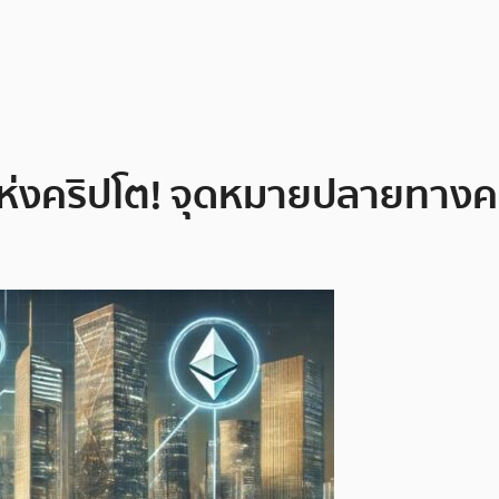
ค์’ แห่งคริปโต! จุดหมายปลายทา