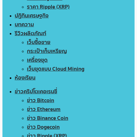
ราคา Ripple (XRP)
ปฏิทินเศรษฐกิจ
บทความ
รีวิวผลิตภัณฑ์
เว็บซื้อขาย
กระเป๋าเก็บเหรียญ
เครื่องขุด
เว็บขุดแบบ Cloud Mining
ห้องเรียน
ข่าวคริปโตเคอเรนซี่
ข่าว Bitcoin
ข่าว Ethereum
ข่าว Binance Coin
ข่าว Dogecoin
ข่าว Ripple (XRP)