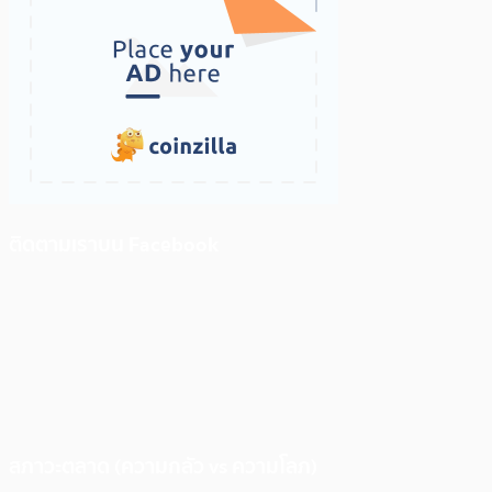
ติดตามเราบน Facebook
สภาวะตลาด (ความกลัว vs ความโลภ)