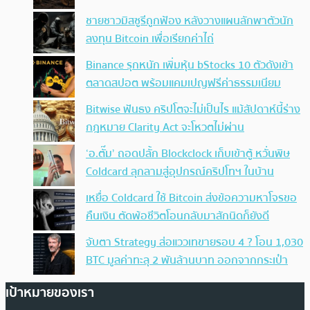
ชายชาวมิสซูรีถูกฟ้อง หลังวางแผนลักพาตัวนัก
ลงทุน Bitcoin เพื่อเรียกค่าไถ่
Binance รุกหนัก เพิ่มหุ้น bStocks 10 ตัวดังเข้า
ตลาดสปอต พร้อมแคมเปญฟรีค่าธรรมเนียม
Bitwise ฟันธง คริปโตจะไม่เป็นไร แม้สัปดาห์นี้ร่าง
กฎหมาย Clarity Act จะโหวตไม่ผ่าน
‘อ.ตั๊ม’ ถอดปลั้ก Blockclock เก็บเข้าตู้ หวั่นพิษ
Coldcard ลุกลามสู่อุปกรณ์คริปโทฯ ในบ้าน
เหยื่อ Coldcard ใช้ Bitcoin ส่งข้อความหาโจรขอ
คืนเงิน ตัดพ้อชีวิตโอนกลับมาสักนิดก็ยังดี
จับตา Strategy ส่อแววเทขายรอบ 4 ? โอน 1,030
BTC มูลค่าทะลุ 2 พันล้านบาท ออกจากกระเป๋า
เป้าหมายของเรา