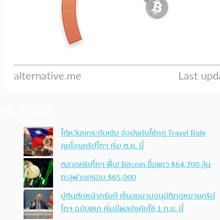
ประเด็นล่าสุด
ไต้หวันยกระดับเข้ม จ่อบังคับใช้กฏ Travel Rule
คุมโอนคริปโทฯ เริ่ม ต.ค. นี้
ตลาดคริปโทฯ ฟื้น! Bitcoin ยื้อแถว $64,700 ลุ้น
ทะลุผ่านกรอบ $65,000
ปูตินตัดหน้าทรัมป์ เซ็นลงนามอนุมัติกฎหมายคริป
โทฯ ฉบับแรก เริ่มมีผลบังคับใช้ 1 ก.ย. นี้