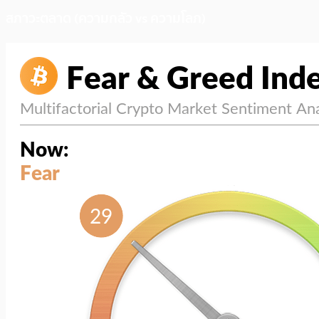
สภาวะตลาด (ความกลัว vs ความโลภ)