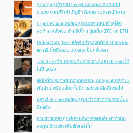
Strategy เข้าร่วม Invest America สมทบทุน
8,200 บาท/ปี เข้าบัญชีทรัมป์แจกบุตรพนักงาน
CryptoQuant ส่งสัญญาณตลาดหมีเข้าสู่โค้ง
สุดท้าย หลังพบเจ้าคริปโทฯ ซุ่มเก็บ BTC และ ETH
Dubai Duty Free เปิดรับชำระเงินด้วย Shiba Inu
และคริปโตอื่นรวม 30 สกุลเป็นครั้งแรก
Tom Lee เตือนควอนตัมอาจเจาะระบบ Bitcoin ได้
ในปี 2028
ผู้ก่อตั้งประกาศปิดฉากเหรียญ AI Agent มูลค่า 2
พันล้าน พร้อมลั่นจะไม่มีการช่วยเหลืออีกต่อไป
กราฟ Bitcoin ส่งสัญญาณว่าตลาดกระทิงจะไม่มี
อีกแล้ว
ชายชาวมิสซูรีถูกฟ้อง หลังวางแผนลักพาตัวนัก
ลงทุน Bitcoin เพื่อเรียกค่าไถ่