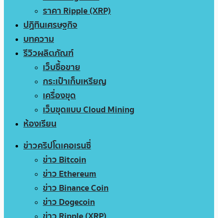
ราคา Ripple (XRP)
ปฏิทินเศรษฐกิจ
บทความ
รีวิวผลิตภัณฑ์
เว็บซื้อขาย
กระเป๋าเก็บเหรียญ
เครื่องขุด
เว็บขุดแบบ Cloud Mining
ห้องเรียน
ข่าวคริปโตเคอเรนซี่
ข่าว Bitcoin
ข่าว Ethereum
ข่าว Binance Coin
ข่าว Dogecoin
ข่าว Ripple (XRP)