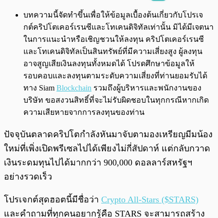
พร้อมเล่น
0:00
/
0:00
บทความนี้จัดทำขึ้นเพื่อให้ข้อมูลเบื้องต้นเกี่ยวกับโปรเจ
กต์คริปโตเคอร์เรนซีและโทเคนดิจิทัลเท่านั้น มิได้มีเจตนา
ในการแนะนำหรือเชิญชวนให้ลงทุน คริปโตเคอร์เรนซี
และโทเคนดิจิทัลเป็นสินทรัพย์ที่มีความเสี่ยงสูง ผู้ลงทุน
อาจสูญเสียเงินลงทุนทั้งหมดได้ โปรดศึกษาข้อมูลให้
รอบคอบและลงทุนตามระดับความเสี่ยงที่ท่านยอมรับได้
ทาง Siam
Blockchain
รวมถึงผู้บริหารและพนักงานของ
บริษัท ขอสงวนสิทธิ์ที่จะไม่รับผิดชอบในทุกกรณีหากเกิด
ความเสียหายจากการลงทุนของท่าน
ปัจจุบันตลาดคริปโตกำลังหันมาจับตามองเหรียญมีมน้อง
ใหม่ที่เพิ่งเปิดพรีเซลไปได้เพียงไม่กี่สัปดาห์ แต่กลับกวาด
เงินระดมทุนไปได้มากกว่า 900,000 ดอลลาร์สหรัฐฯ
อย่างรวดเร็ว
โปรเจกต์สุดฮอตนี้มีชื่อว่า
Crypto All-Stars ($STARS)
และคำถามที่ทุกคนอยากรู้คือ STARS จะสามารถสร้าง