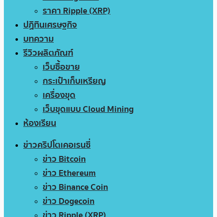
ราคา Ripple (XRP)
ปฏิทินเศรษฐกิจ
บทความ
รีวิวผลิตภัณฑ์
เว็บซื้อขาย
กระเป๋าเก็บเหรียญ
เครื่องขุด
เว็บขุดแบบ Cloud Mining
ห้องเรียน
ข่าวคริปโตเคอเรนซี่
ข่าว Bitcoin
ข่าว Ethereum
ข่าว Binance Coin
ข่าว Dogecoin
ข่าว Ripple (XRP)