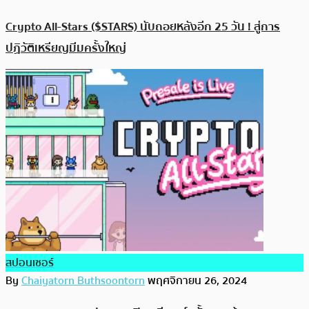
Crypto All-Stars ($STARS) นับถอยหลังอีก 25 วัน ! สู่การ
ปฏิวัติเหรียญมีมครั้งใหญ่
สปอนเซอร์
By
Chaiyatorn Buthsoontorn
พฤศจิกายน 26, 2024