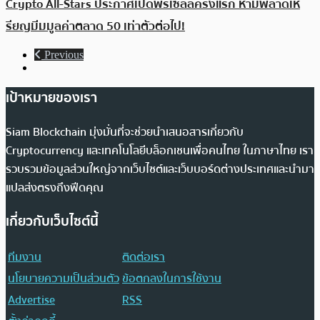
Crypto All-Stars ประกาศเปิดพรีเซลล์ครั้งแรก ห้ามพลาดเห
รียญมีมมูลค่าตลาด 50 เท่าตัวต่อไป!
Previous
เป้าหมายของเรา
Siam Blockchain มุ่งมั่นที่จะช่วยนำเสนอสารเกี่ยวกับ
Cryptocurrency และเทคโนโลยีบล็อกเชนเพื่อคนไทย ในภาษาไทย เรา
รวบรวมข้อมูลส่วนใหญ่จากเว็บไซต์และเว็บบอร์ดต่างประเทศและนำมา
แปลส่งตรงถึงฟีดคุณ
เกี่ยวกับเว็บไซต์นี้
ทีมงาน
ติดต่อเรา
นโยบายความเป็นส่วนตัว
ข้อตกลงในการใช้งาน
Advertise
RSS