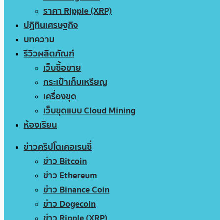
ราคา Ripple (XRP)
ปฏิทินเศรษฐกิจ
บทความ
รีวิวผลิตภัณฑ์
เว็บซื้อขาย
กระเป๋าเก็บเหรียญ
เครื่องขุด
เว็บขุดแบบ Cloud Mining
ห้องเรียน
ข่าวคริปโตเคอเรนซี่
ข่าว Bitcoin
ข่าว Ethereum
ข่าว Binance Coin
ข่าว Dogecoin
ข่าว Ripple (XRP)