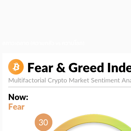
สภาวะตลาด (ความกลัว vs ความโลภ)