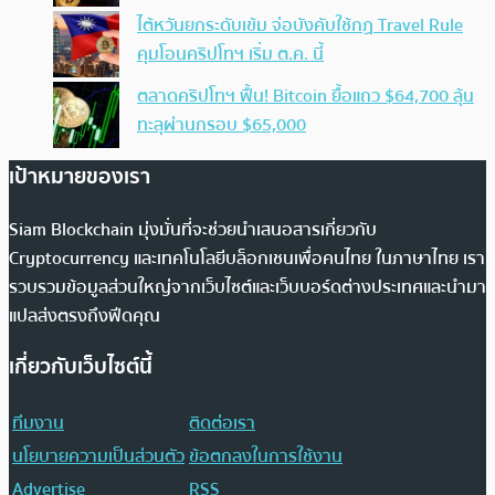
ไต้หวันยกระดับเข้ม จ่อบังคับใช้กฏ Travel Rule
คุมโอนคริปโทฯ เริ่ม ต.ค. นี้
ตลาดคริปโทฯ ฟื้น! Bitcoin ยื้อแถว $64,700 ลุ้น
ทะลุผ่านกรอบ $65,000
เป้าหมายของเรา
Siam Blockchain มุ่งมั่นที่จะช่วยนำเสนอสารเกี่ยวกับ
Cryptocurrency และเทคโนโลยีบล็อกเชนเพื่อคนไทย ในภาษาไทย เรา
รวบรวมข้อมูลส่วนใหญ่จากเว็บไซต์และเว็บบอร์ดต่างประเทศและนำมา
แปลส่งตรงถึงฟีดคุณ
เกี่ยวกับเว็บไซต์นี้
ทีมงาน
ติดต่อเรา
นโยบายความเป็นส่วนตัว
ข้อตกลงในการใช้งาน
Advertise
RSS