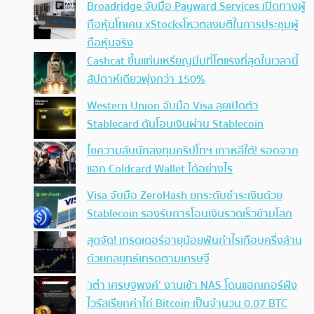
Broadridge จับมือ Payward Services เปิดทางผู้
ถือหุ้นโทเคน xStocksโหวตลงมติในการประชุมผู้
ถือหุ้นจริง
Cashcat ขึ้นแท่นเหรียญมีมที่โตแรงที่สุดในเวลานี้
สัปดาห์เดียวพุ่งกว่า 150%
Western Union จับมือ Visa ลุยเปิดตัว
Stablecard ดันโอนเงินผ่าน Stablecoin
ไขความลับนักลงทุนคริปโทฯ เกาหลีใต้! รอดจาก
แฮก Coldcard Wallet ได้อย่างไร
Visa จับมือ ZeroHash ยกระดับชำระเงินด้วย
Stablecoin รองรับการโอนเงินรวดเร็วข้ามโลก
สุดจัด! เทรดเดอร์อายุน้อยฟันกำไรเกือบครึ่งล้าน
ด้วยกลยุทธ์เทรดตามเศรษฐี
‘เต๋า เศรษฐพงศ์’ งานเข้า NAS โดนแฮกเกอร์ฝัง
ไวรัสเรียกค่าไถ่ Bitcoin เป็นจำนวน 0.07 BTC