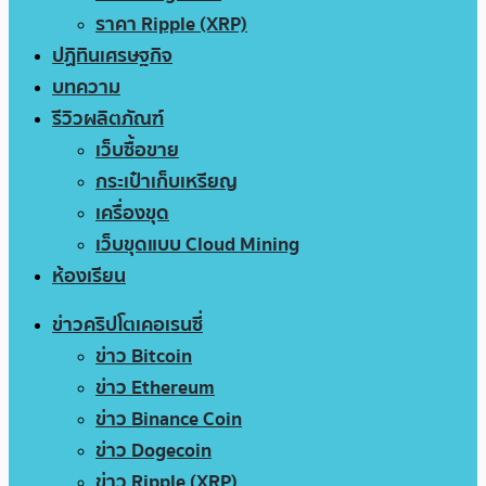
ราคา Ripple (XRP)
ปฏิทินเศรษฐกิจ
บทความ
รีวิวผลิตภัณฑ์
เว็บซื้อขาย
กระเป๋าเก็บเหรียญ
เครื่องขุด
เว็บขุดแบบ Cloud Mining
ห้องเรียน
ข่าวคริปโตเคอเรนซี่
ข่าว Bitcoin
ข่าว Ethereum
ข่าว Binance Coin
ข่าว Dogecoin
ข่าว Ripple (XRP)