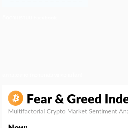
ติดตามเราบน Facebook
สภาวะตลาด (ความกลัว vs ความโลภ)