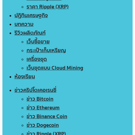
ราคา Ripple (XRP)
ปฏิทินเศรษฐกิจ
บทความ
รีวิวผลิตภัณฑ์
เว็บซื้อขาย
กระเป๋าเก็บเหรียญ
เครื่องขุด
เว็บขุดแบบ Cloud Mining
ห้องเรียน
ข่าวคริปโตเคอเรนซี่
ข่าว Bitcoin
ข่าว Ethereum
ข่าว Binance Coin
ข่าว Dogecoin
ข่าว Ripple (XRP)