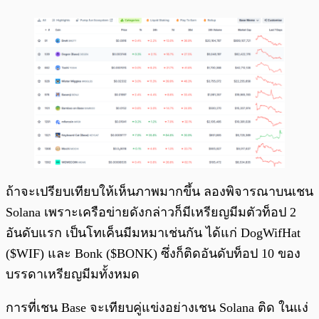
ถ้าจะเปรียบเทียบให้เห็นภาพมากขึ้น ลองพิจารณาบนเชน
Solana เพราะเครือข่ายดังกล่าวก็มีเหรียญมีมตัวท็อป 2
อันดับแรก เป็นโทเค็นมีมหมาเช่นกัน ได้แก่ DogWifHat
($WIF) และ Bonk ($BONK) ซึ่งก็ติดอันดับท็อป 10 ของ
บรรดาเหรียญมีมทั้งหมด
การที่เชน Base จะเทียบคู่แข่งอย่างเชน Solana ติด ในแง่