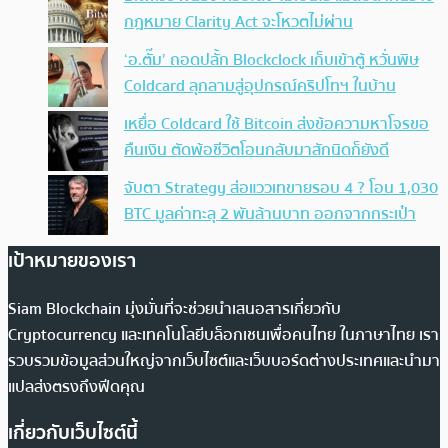
กฎหมาย Clarity Act จะโหวตไม่ผ่าน
‘อ.ตั๊ม’ ถอดปลั้ก Blockclock เก็บเข้าตู้ หวั่นพิษ
Coldcard ลุกลามสู่อุปกรณ์คริปโทฯ ในบ้าน
เหยื่อ Coldcard ใช้ Bitcoin ส่งข้อความหาโจรขอ
คืนเงิน ตัดพ้อชีวิตโอนกลับมาสักนิดก็ยังดี
จับตา Strategy ส่อแววเทขายรอบ 4 ? โอน 1,030
BTC มูลค่าทะลุ 2 พันล้านบาท ออกจากกระเป๋า
เป้าหมายของเรา
Siam Blockchain มุ่งมั่นที่จะช่วยนำเสนอสารเกี่ยวกับ
Cryptocurrency และเทคโนโลยีบล็อกเชนเพื่อคนไทย ในภาษาไทย เรา
รวบรวมข้อมูลส่วนใหญ่จากเว็บไซต์และเว็บบอร์ดต่างประเทศและนำมา
แปลส่งตรงถึงฟีดคุณ
เกี่ยวกับเว็บไซต์นี้