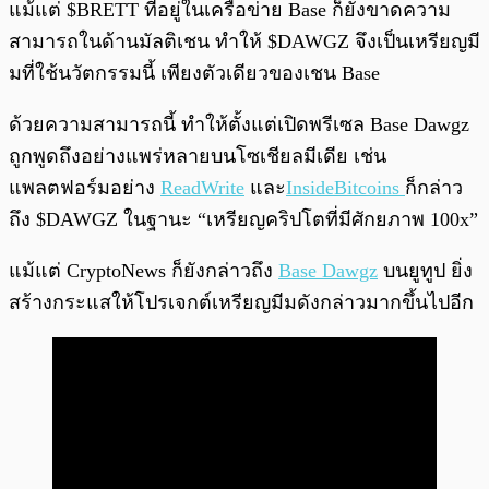
แม้แต่ $BRETT ที่อยู่ในเครือข่าย Base ก็ยังขาดความ
สามารถในด้านมัลติเชน ทำให้ $DAWGZ จึงเป็นเหรียญมี
มที่ใช้นวัตกรรมนี้ เพียงตัวเดียวของเชน Base
ด้วยความสามารถนี้ ทำให้ตั้งแต่เปิดพรีเซล Base Dawgz
ถูกพูดถึงอย่างแพร่หลายบนโซเชียลมีเดีย เช่น
แพลตฟอร์มอย่าง
ReadWrite
และ
InsideBitcoins
ก็กล่าว
ถึง $DAWGZ ในฐานะ “เหรียญคริปโตที่มีศักยภาพ 100x”
แม้แต่ CryptoNews ก็ยังกล่าวถึง
Base Dawgz
บนยูทูป ยิ่ง
สร้างกระแสให้โปรเจกต์เหรียญมีมดังกล่าวมากขึ้นไปอีก