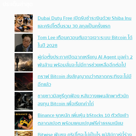
ประเด็นล่าสุด
Dubai Duty Free เปิดรับชำระเงินด้วย Shiba Inu
และคริปโตอื่นรวม 30 สกุลเป็นครั้งแรก
Tom Lee เตือนควอนตัมอาจเจาะระบบ Bitcoin ได้
ในปี 2028
ผู้ก่อตั้งประกาศปิดฉากเหรียญ AI Agent มูลค่า 2
พันล้าน พร้อมลั่นจะไม่มีการช่วยเหลืออีกต่อไป
กราฟ Bitcoin ส่งสัญญาณว่าตลาดกระทิงจะไม่มี
อีกแล้ว
ชายชาวมิสซูรีถูกฟ้อง หลังวางแผนลักพาตัวนัก
ลงทุน Bitcoin เพื่อเรียกค่าไถ่
Binance รุกหนัก เพิ่มหุ้น bStocks 10 ตัวดังเข้า
ตลาดสปอต พร้อมแคมเปญฟรีค่าธรรมเนียม
Bitwise ฟันธง คริปโตจะไม่เป็นไร แม้สัปดาห์นี้ร่าง