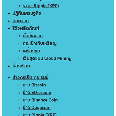
ราคา Ripple (XRP)
ปฏิทินเศรษฐกิจ
บทความ
รีวิวผลิตภัณฑ์
เว็บซื้อขาย
กระเป๋าเก็บเหรียญ
เครื่องขุด
เว็บขุดแบบ Cloud Mining
ห้องเรียน
ข่าวคริปโตเคอเรนซี่
ข่าว Bitcoin
ข่าว Ethereum
ข่าว Binance Coin
ข่าว Dogecoin
ข่าว Ripple (XRP)