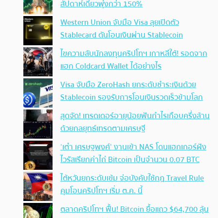
สัปดาห์เดียวพุ่งกว่า 150%
Western Union จับมือ Visa ลุยเปิดตัว
Stablecard ดันโอนเงินผ่าน Stablecoin
ไขความลับนักลงทุนคริปโทฯ เกาหลีใต้! รอดจาก
แฮก Coldcard Wallet ได้อย่างไร
Visa จับมือ ZeroHash ยกระดับชำระเงินด้วย
Stablecoin รองรับการโอนเงินรวดเร็วข้ามโลก
สุดจัด! เทรดเดอร์อายุน้อยฟันกำไรเกือบครึ่งล้าน
ด้วยกลยุทธ์เทรดตามเศรษฐี
‘เต๋า เศรษฐพงศ์’ งานเข้า NAS โดนแฮกเกอร์ฝัง
ไวรัสเรียกค่าไถ่ Bitcoin เป็นจำนวน 0.07 BTC
ไต้หวันยกระดับเข้ม จ่อบังคับใช้กฏ Travel Rule
คุมโอนคริปโทฯ เริ่ม ต.ค. นี้
ตลาดคริปโทฯ ฟื้น! Bitcoin ยื้อแถว $64,700 ลุ้น