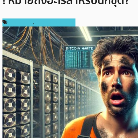
! หมายถึงอะไรสำหรับนักขุด?
ข่าว Bitcoin
,
ข่าวคริปโตเคอเรนซี่