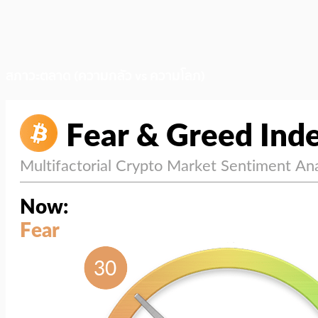
สภาวะตลาด (ความกลัว vs ความโลภ)