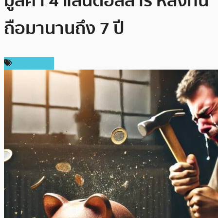
มูลค่า 4 แสนดอลลาร์ หลังทน
ถือมานานถึง 7 ปี
เหรียญอื่นๆ