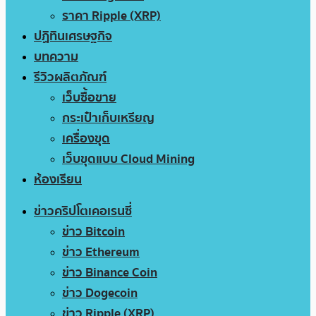
ราคา Ripple (XRP)
ปฏิทินเศรษฐกิจ
บทความ
รีวิวผลิตภัณฑ์
เว็บซื้อขาย
กระเป๋าเก็บเหรียญ
เครื่องขุด
เว็บขุดแบบ Cloud Mining
ห้องเรียน
ข่าวคริปโตเคอเรนซี่
ข่าว Bitcoin
ข่าว Ethereum
ข่าว Binance Coin
ข่าว Dogecoin
ข่าว Ripple (XRP)