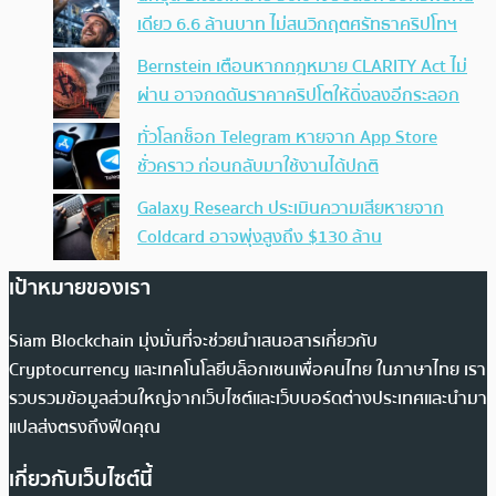
เดียว 6.6 ล้านบาท ไม่สนวิกฤตศรัทธาคริปโทฯ
Bernstein เตือนหากกฎหมาย CLARITY Act ไม่
ผ่าน อาจกดดันราคาคริปโตให้ดิ่งลงอีกระลอก
ทั่วโลกช็อก Telegram หายจาก App Store
ชั่วคราว ก่อนกลับมาใช้งานได้ปกติ
Galaxy Research ประเมินความเสียหายจาก
Coldcard อาจพุ่งสูงถึง $130 ล้าน
เป้าหมายของเรา
Siam Blockchain มุ่งมั่นที่จะช่วยนำเสนอสารเกี่ยวกับ
Cryptocurrency และเทคโนโลยีบล็อกเชนเพื่อคนไทย ในภาษาไทย เรา
รวบรวมข้อมูลส่วนใหญ่จากเว็บไซต์และเว็บบอร์ดต่างประเทศและนำมา
แปลส่งตรงถึงฟีดคุณ
เกี่ยวกับเว็บไซต์นี้