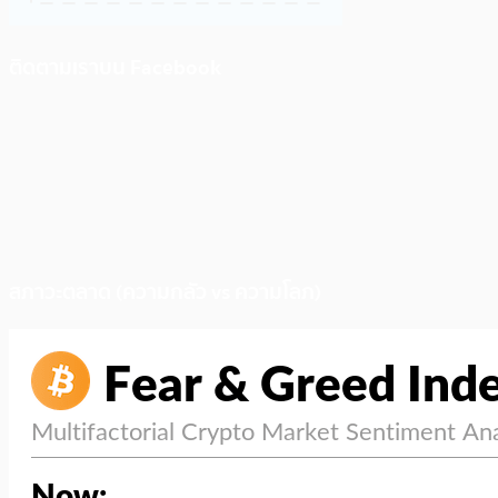
ติดตามเราบน Facebook
สภาวะตลาด (ความกลัว vs ความโลภ)