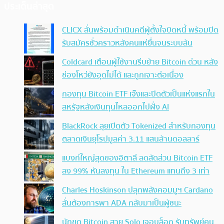
ประเด็นล่าสุด
CLICX ลั่นพร้อมดำเนินคดีผู้ตั้งใจบิดหนี้ พร้อมปิด
รับสมัครชั่วคราวหลังคนแห่ยื่นจนระบบล้น
Coldcard เตือนผู้ใช้งานรีบย้าย Bitcoin ด่วน หลัง
ช่องโหว่ยังอุดไม่ได้ และถูกเจาะต่อเนื่อง
กองทุน Bitcoin ETF เจ๊งและปิดตัวเป็นแห่งแรกใน
สหรัฐหลังเงินทุนไหลออกไปฝั่ง AI
BlackRock ลุยเปิดตัว Tokenized สำหรับกองทุน
ตลาดเงินยุโรปมูลค่า 3.11 แสนล้านดอลลาร์
แบงก์ใหญ่สุดของอิตาลี ลดสัดส่วน Bitcoin ETF
ลง 99% หันลงทุน ใน Ethereum แทนถึง 3 เท่า
Charles Hoskinson ปลุกพลังคอมมูฯ Cardano
ลั่นต้องการพา ADA กลับมาเป็นผู้ชนะ
นักขุด Bitcoin สาย Solo เจอบล็อก รับทรัพย์คน