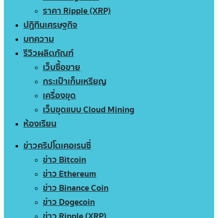
ราคา Ripple (XRP)
ปฏิทินเศรษฐกิจ
บทความ
รีวิวผลิตภัณฑ์
เว็บซื้อขาย
กระเป๋าเก็บเหรียญ
เครื่องขุด
เว็บขุดแบบ Cloud Mining
ห้องเรียน
ข่าวคริปโตเคอเรนซี่
ข่าว Bitcoin
ข่าว Ethereum
ข่าว Binance Coin
ข่าว Dogecoin
ข่าว Ripple (XRP)