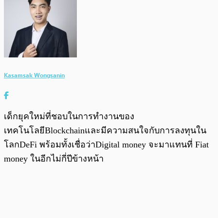
Kasamsak Wongsanin
เด็กยุคใหม่ที่ชอบในการทำงานของ
เทคโนโลยีBlockchainและมีความสนใจกับการลงทุนใน
โลกDeFi พร้อมทั้งเชื่อว่าDigital money จะมาแทนที่ Fiat
money ในอีกไม่กี่ปีข้างหน้า