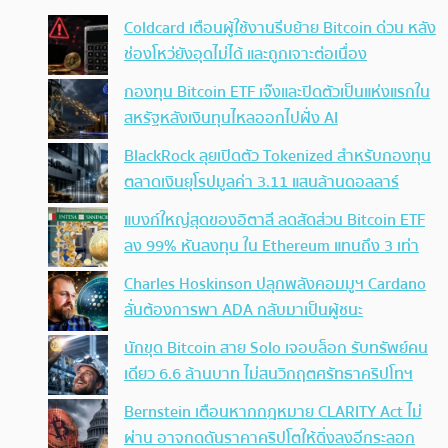
Coldcard เตือนผู้ใช้งานรีบย้าย Bitcoin ด่วน หลัง
ช่องโหว่ยังอุดไม่ได้ และถูกเจาะต่อเนื่อง
กองทุน Bitcoin ETF เจ๊งและปิดตัวเป็นแห่งแรกใน
สหรัฐหลังเงินทุนไหลออกไปฝั่ง AI
BlackRock ลุยเปิดตัว Tokenized สำหรับกองทุน
ตลาดเงินยุโรปมูลค่า 3.11 แสนล้านดอลลาร์
แบงก์ใหญ่สุดของอิตาลี ลดสัดส่วน Bitcoin ETF
ลง 99% หันลงทุน ใน Ethereum แทนถึง 3 เท่า
Charles Hoskinson ปลุกพลังคอมมูฯ Cardano
ลั่นต้องการพา ADA กลับมาเป็นผู้ชนะ
นักขุด Bitcoin สาย Solo เจอบล็อก รับทรัพย์คน
เดียว 6.6 ล้านบาท ไม่สนวิกฤตศรัทธาคริปโทฯ
Bernstein เตือนหากกฎหมาย CLARITY Act ไม่
ผ่าน อาจกดดันราคาคริปโตให้ดิ่งลงอีกระลอก