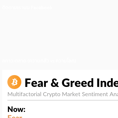
ติดตามเราบน Facebook
สภาวะตลาด (ความกลัว vs ความโลภ)