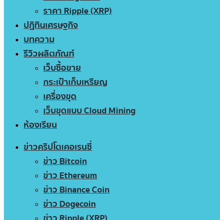
ราคา Ripple (XRP)
ปฏิทินเศรษฐกิจ
บทความ
รีวิวผลิตภัณฑ์
เว็บซื้อขาย
กระเป๋าเก็บเหรียญ
เครื่องขุด
เว็บขุดแบบ Cloud Mining
ห้องเรียน
ข่าวคริปโตเคอเรนซี่
ข่าว Bitcoin
ข่าว Ethereum
ข่าว Binance Coin
ข่าว Dogecoin
ข่าว Ripple (XRP)