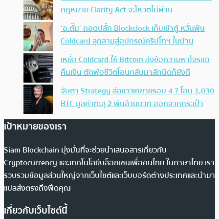
กฎหมาย Clarity Act จะโหวตไม่ผ่าน
‘อ.ตั๊ม’ ถอดปลั้ก Blockclock เก็บเข้าตู้ หวั่นพิษ
Coldcard ลุกลามสู่อุปกรณ์คริปโทฯ ในบ้าน
เหยื่อ Coldcard ใช้ Bitcoin ส่งข้อความหาโจรขอ
คืนเงิน ตัดพ้อชีวิตโอนกลับมาสักนิดก็ยังดี
จับตา Strategy ส่อแววเทขายรอบ 4 ? โอน 1,030
BTC มูลค่าทะลุ 2 พันล้านบาท ออกจากกระเป๋า
เป้าหมายของเรา
Siam Blockchain มุ่งมั่นที่จะช่วยนำเสนอสารเกี่ยวกับ
Cryptocurrency และเทคโนโลยีบล็อกเชนเพื่อคนไทย ในภาษาไทย เรา
รวบรวมข้อมูลส่วนใหญ่จากเว็บไซต์และเว็บบอร์ดต่างประเทศและนำมา
แปลส่งตรงถึงฟีดคุณ
เกี่ยวกับเว็บไซต์นี้