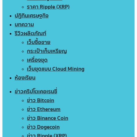
ราคา Ripple (XRP)
ปฏิทินเศรษฐกิจ
บทความ
รีวิวผลิตภัณฑ์
เว็บซื้อขาย
กระเป๋าเก็บเหรียญ
เครื่องขุด
เว็บขุดแบบ Cloud Mining
ห้องเรียน
ข่าวคริปโตเคอเรนซี่
ข่าว Bitcoin
ข่าว Ethereum
ข่าว Binance Coin
ข่าว Dogecoin
ข่าว Ripple (XRP)