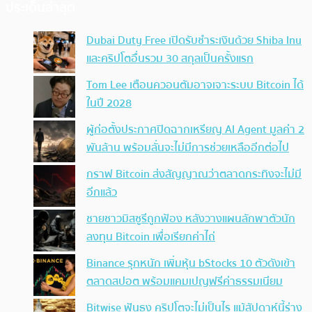
ประเด็นล่าสุด
Dubai Duty Free เปิดรับชำระเงินด้วย Shiba Inu
และคริปโตอื่นรวม 30 สกุลเป็นครั้งแรก
Tom Lee เตือนควอนตัมอาจเจาะระบบ Bitcoin ได้
ในปี 2028
ผู้ก่อตั้งประกาศปิดฉากเหรียญ AI Agent มูลค่า 2
พันล้าน พร้อมลั่นจะไม่มีการช่วยเหลืออีกต่อไป
กราฟ Bitcoin ส่งสัญญาณว่าตลาดกระทิงจะไม่มี
อีกแล้ว
ชายชาวมิสซูรีถูกฟ้อง หลังวางแผนลักพาตัวนัก
ลงทุน Bitcoin เพื่อเรียกค่าไถ่
Binance รุกหนัก เพิ่มหุ้น bStocks 10 ตัวดังเข้า
ตลาดสปอต พร้อมแคมเปญฟรีค่าธรรมเนียม
Bitwise ฟันธง คริปโตจะไม่เป็นไร แม้สัปดาห์นี้ร่าง