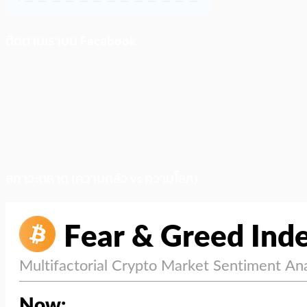
ติดตามเราบน Facebook
สภาวะตลาด (ความกลัว vs ความโลภ)