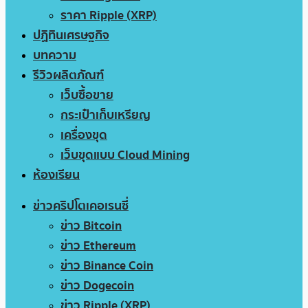
ราคา Ripple (XRP)
ปฏิทินเศรษฐกิจ
บทความ
รีวิวผลิตภัณฑ์
เว็บซื้อขาย
กระเป๋าเก็บเหรียญ
เครื่องขุด
เว็บขุดแบบ Cloud Mining
ห้องเรียน
ข่าวคริปโตเคอเรนซี่
ข่าว Bitcoin
ข่าว Ethereum
ข่าว Binance Coin
ข่าว Dogecoin
ข่าว Ripple (XRP)