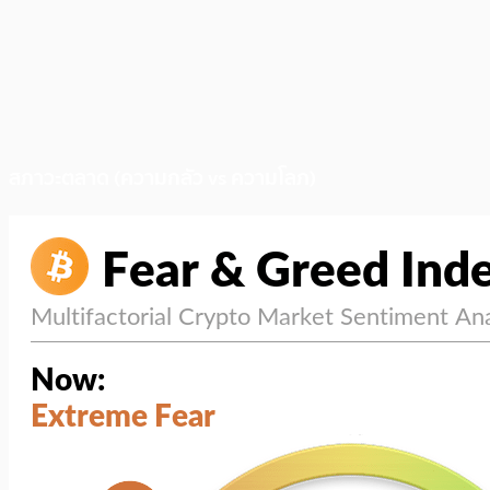
สภาวะตลาด (ความกลัว vs ความโลภ)