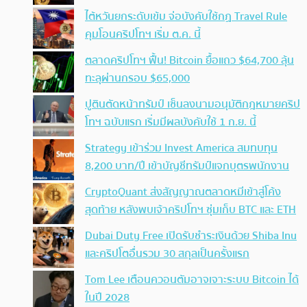
ไต้หวันยกระดับเข้ม จ่อบังคับใช้กฏ Travel Rule
คุมโอนคริปโทฯ เริ่ม ต.ค. นี้
ตลาดคริปโทฯ ฟื้น! Bitcoin ยื้อแถว $64,700 ลุ้น
ทะลุผ่านกรอบ $65,000
ปูตินตัดหน้าทรัมป์ เซ็นลงนามอนุมัติกฎหมายคริป
โทฯ ฉบับแรก เริ่มมีผลบังคับใช้ 1 ก.ย. นี้
Strategy เข้าร่วม Invest America สมทบทุน
8,200 บาท/ปี เข้าบัญชีทรัมป์แจกบุตรพนักงาน
CryptoQuant ส่งสัญญาณตลาดหมีเข้าสู่โค้ง
สุดท้าย หลังพบเจ้าคริปโทฯ ซุ่มเก็บ BTC และ ETH
Dubai Duty Free เปิดรับชำระเงินด้วย Shiba Inu
และคริปโตอื่นรวม 30 สกุลเป็นครั้งแรก
Tom Lee เตือนควอนตัมอาจเจาะระบบ Bitcoin ได้
ในปี 2028