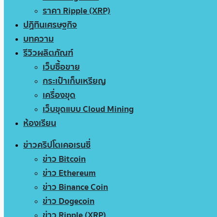
ราคา Ripple (XRP)
ปฏิทินเศรษฐกิจ
บทความ
รีวิวผลิตภัณฑ์
เว็บซื้อขาย
กระเป๋าเก็บเหรียญ
เครื่องขุด
เว็บขุดแบบ Cloud Mining
ห้องเรียน
ข่าวคริปโตเคอเรนซี่
ข่าว Bitcoin
ข่าว Ethereum
ข่าว Binance Coin
ข่าว Dogecoin
ข่าว Ripple (XRP)