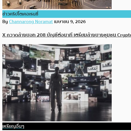
ข่าวคริปโตเคอเรนซี่
By
Channarong Noramat
เมษายน 9, 2026
X กวาดล้างบอท 208 บัญชีต่อนาที เตรียมล้างบางชุมชน Crypto
เหรียญอื่นๆ