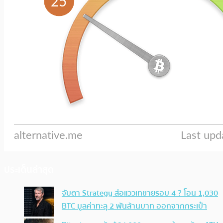
ประเด็นล่าสุด
จับตา Strategy ส่อแววเทขายรอบ 4 ? โอน 1,030
BTC มูลค่าทะลุ 2 พันล้านบาท ออกจากกระเป๋า