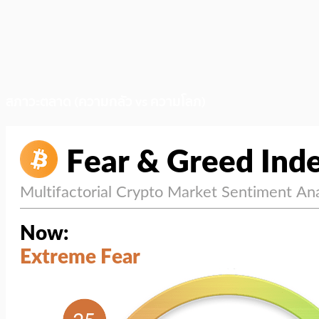
สภาวะตลาด (ความกลัว vs ความโลภ)