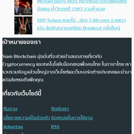
Michael Burry เตือน ตลาดหุ้นอาจใกล้พีคเสี่ยง
ดิ่งแรง ย้ำวิกฤตปี 1987 อาจซ้ำรอย
XRP-Solana หลบไป : ส่อง 3 Altcoins ฉายแวว
เด่น ส่งสัญญาณเตรียม Breakout ครั้งใหญ่
เป้าหมายของเรา
Siam Blockchain มุ่งมั่นที่จะช่วยนำเสนอสารเกี่ยวกับ
Cryptocurrency และเทคโนโลยีบล็อกเชนเพื่อคนไทย ในภาษาไทย เรา
รวบรวมข้อมูลส่วนใหญ่จากเว็บไซต์และเว็บบอร์ดต่างประเทศและนำมา
แปลส่งตรงถึงฟีดคุณ
เกี่ยวกับเว็บไซต์นี้
ทีมงาน
ติดต่อเรา
นโยบายความเป็นส่วนตัว
ข้อตกลงในการใช้งาน
Advertise
RSS