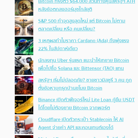
Bitcoin ทรงตัว $64,000 สวนทางหุ้นสหรัฐฯ ATH
หลังข้อตกลงฮอร์มุซใกล้ยุติ
S&P 500 ทำจุดสูงสุดใหม่ แต่ Bitcoin ไม่ตาม
ตลาดเปลี่ยน หรือ คนเปลี่ยน?
3 เหตุผลทำไมราคา Cardano (Ada) ถึงพุ่งแรง
22% ในสัปดาห์เดียว
นักลงทุน Uber รุ่นแรก แนะนำให้เทขาย Bitcoin
เพื่อไปซื้อ Solana และ Bittensor (TAO) แทน
สหรัฐฯ เริ่มไม่ปลอดภัย? ชายชาวมิสซูรี 3 คน ถูก
ตั้งข้อหาบุกรุกบ้านขโมย Bitcoin
Binance เปิดตัวฟีเจอร์ใหม่ Lite Loan กู้ยืม USDT
ได้โดยไม่ต้องขาย Bitcoin จากพอร์ต
Cloudflare เปิดตัวกระเป๋า Stablecoin ให้ AI
Agent จ่ายค่า API และคอนเทนต์เองได้