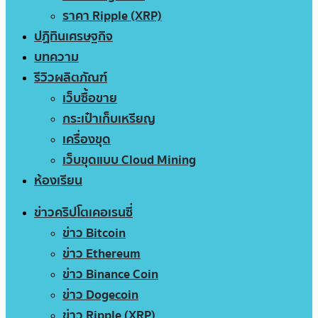
ราคา Ripple (XRP)
ปฏิทินเศรษฐกิจ
บทความ
รีวิวผลิตภัณฑ์
เว็บซื้อขาย
กระเป๋าเก็บเหรียญ
เครื่องขุด
เว็บขุดแบบ Cloud Mining
ห้องเรียน
ข่าวคริปโตเคอเรนซี่
ข่าว Bitcoin
ข่าว Ethereum
ข่าว Binance Coin
ข่าว Dogecoin
ข่าว Ripple (XRP)