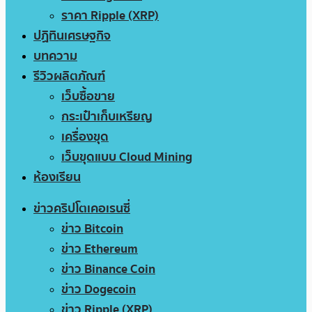
ราคา Ripple (XRP)
ปฏิทินเศรษฐกิจ
บทความ
รีวิวผลิตภัณฑ์
เว็บซื้อขาย
กระเป๋าเก็บเหรียญ
เครื่องขุด
เว็บขุดแบบ Cloud Mining
ห้องเรียน
ข่าวคริปโตเคอเรนซี่
ข่าว Bitcoin
ข่าว Ethereum
ข่าว Binance Coin
ข่าว Dogecoin
ข่าว Ripple (XRP)