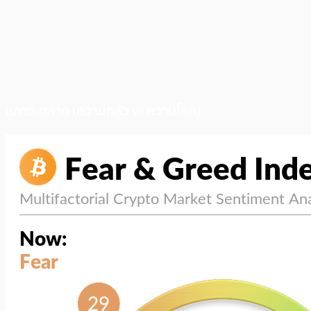
สภาวะตลาด (ความกลัว vs ความโลภ)