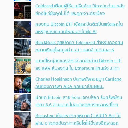
Coldcard เตือนผู้ใช้งานรีบย้าย Bitcoin ด่วน หลัง
ช่องโหว่ยังอุดไม่ได้ และถูกเจาะต่อเนื่อง
กองทุน Bitcoin ETF เจ๊งและปิดตัวเป็นแห่งแรกใน
สหรัฐหลังเงินทุนไหลออกไปฝั่ง AI
BlackRock ลุยเปิดตัว Tokenized สำหรับกองทุน
ตลาดเงินยุโรปมูลค่า 3.11 แสนล้านดอลลาร์
แบงก์ใหญ่สุดของอิตาลี ลดสัดส่วน Bitcoin ETF
ลง 99% หันลงทุน ใน Ethereum แทนถึง 3 เท่า
Charles Hoskinson ปลุกพลังคอมมูฯ Cardano
ลั่นต้องการพา ADA กลับมาเป็นผู้ชนะ
นักขุด Bitcoin สาย Solo เจอบล็อก รับทรัพย์คน
เดียว 6.6 ล้านบาท ไม่สนวิกฤตศรัทธาคริปโทฯ
Bernstein เตือนหากกฎหมาย CLARITY Act ไม่
ผ่าน อาจกดดันราคาคริปโตให้ดิ่งลงอีกระลอก