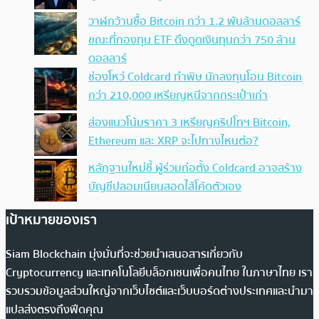
วาฬกว้านซื้อ Bitcoin กว่า 1.2 พันล้านดอลลาร์
ขณะที่กองทุน ETF ดึงดูดเงินทุนกว่า 750 ล้าน
ดอลลาร์
ช่องโหว่ Coldcard ทำพิษ นักลงทุนโอน Bitcoin
กว่า 210,000 เหรียญหนีจากกระเป๋าเก่า
ส่องแนวโน้มราคา 3 เหรียญคริปโทฯ Bitcoin,
Ethereum และ XRP จะไปทางไหนต่อ?
หลักฐานใหม่ชี้ ผู้ร่วมก่อตั้ง Coldcard อาจสร้าง
บัญชีปลอมเนียนสอดไส้โค้ดตัวเอง
เป้าหมายของเรา
Siam Blockchain มุ่งมั่นที่จะช่วยนำเสนอสารเกี่ยวกับ
Cryptocurrency และเทคโนโลยีบล็อกเชนเพื่อคนไทย ในภาษาไทย เรา
รวบรวมข้อมูลส่วนใหญ่จากเว็บไซต์และเว็บบอร์ดต่างประเทศและนำมา
แปลส่งตรงถึงฟีดคุณ