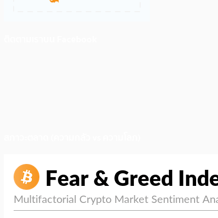
ติดตามเราบน Facebook
สภาวะตลาด (ความกลัว vs ความโลภ)