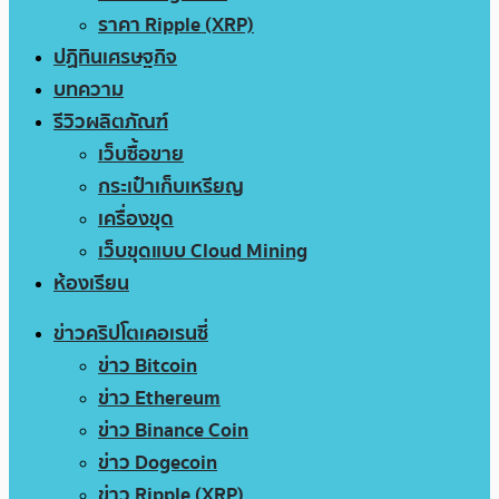
ราคา Ripple (XRP)
ปฏิทินเศรษฐกิจ
บทความ
รีวิวผลิตภัณฑ์
เว็บซื้อขาย
กระเป๋าเก็บเหรียญ
เครื่องขุด
เว็บขุดแบบ Cloud Mining
ห้องเรียน
ข่าวคริปโตเคอเรนซี่
ข่าว Bitcoin
ข่าว Ethereum
ข่าว Binance Coin
ข่าว Dogecoin
ข่าว Ripple (XRP)