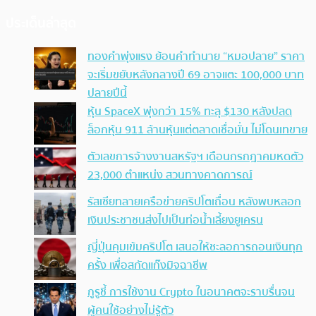
ประเด็นล่าสุด
ทองคำพุ่งแรง ย้อนคำทำนาย “หมอปลาย” ราคา
จะเริ่มขยับหลังกลางปี 69 อาจแตะ 100,000 บาท
ปลายปีนี้
หุ้น SpaceX พุ่งกว่า 15% ทะลุ $130 หลังปลด
ล็อกหุ้น 911 ล้านหุ้นแต่ตลาดเชื่อมั่น ไม่โดนเทขาย
ตัวเลขการจ้างงานสหรัฐฯ เดือนกรกฎาคมหดตัว
23,000 ตำแหน่ง สวนทางคาดการณ์
รัสเซียทลายเครือข่ายคริปโตเถื่อน หลังพบหลอก
เงินประชาชนส่งไปเป็นท่อน้ำเลี้ยงยูเครน
ญี่ปุ่นคุมเข้มคริปโต เสนอให้ชะลอการถอนเงินทุก
ครั้ง เพื่อสกัดแก๊งมิจฉาชีพ
กูรูชี้ การใช้งาน Crypto ในอนาคตจะราบรื่นจน
ผู้คนใช้อย่างไม่รู้ตัว