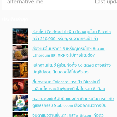
ประเด็นล่าสุด
ช่องโหว่ Coldcard ทำพิษ นักลงทุนโอน Bitcoin
กว่า 210,000 เหรียญหนีจากกระเป๋าเก่า
ส่องแนวโน้มราคา 3 เหรียญคริปโทฯ Bitcoin,
Ethereum และ XRP จะไปทางไหนต่อ?
หลักฐานใหม่ชี้ ผู้ร่วมก่อตั้ง Coldcard อาจสร้าง
บัญชีปลอมเนียนสอดไส้โค้ดตัวเอง
ตื่นตระหนก Coldcard! กระเป๋า Bitcoin ที่
เคลื่อนไหวรายวันพุ่งแตะนิวไฮในรอบ 8 เดือน
ก.ล.ต. ชงเข้ม! จับมือแบงก์ชาติยกระดับการกำกับ
ดูแลธุรกรรม Stablecoin เล็งออกแนวทางปีนี้
จับตาแนวต้านชี้ชะตา! กราฟ Bitcoin ก่อตัว