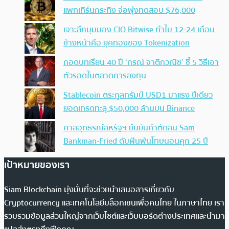
แพทเทิร์นกระทิง จ่อพุ่งทดสอบ $76,000
เจาะลึกมุมมอง CIO Bitwise ทำไม 12-24 เดือน
ข้างหน้าคือ ยุคทองของ Tokenization
ถอดบทเรียน 40 ปี ‘กรณ์ จาติกวณิช’ ชี้ 5 วิธีเอา
ตัวรอดในตลาดการลงทุน
Stablecoin ตระกูลทรัมป์ USD1 มาแรง ปีเดียว
ยอดเทรดทะลุ $50,000 ล้านบน Binance
ศาลอุทธรณ์สหรัฐฯ ยืนยันคำตัดสิน Sam
Bankman-Fried ดับฝันพ้นโทษนอนคุก 25 ปี
เป้าหมายของเรา
Siam Blockchain มุ่งมั่นที่จะช่วยนำเสนอสารเกี่ยวกับ
Cryptocurrency และเทคโนโลยีบล็อกเชนเพื่อคนไทย ในภาษาไทย เรา
รวบรวมข้อมูลส่วนใหญ่จากเว็บไซต์และเว็บบอร์ดต่างประเทศและนำมา