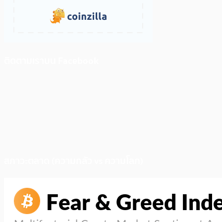
ติดตามเราบน Facebook
สภาวะตลาด (ความกลัว vs ความโลภ)