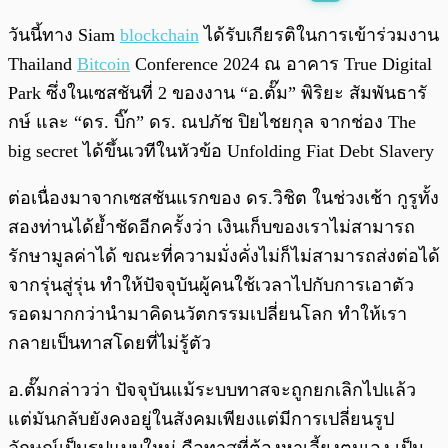
พร้อมเล่น
0:00
/
0:00
วันนี้ทาง Siam
blockchain
ได้รับเกียรติในการเข้าร่วมงาน
Thailand
Bitcoin
Conference 2024 ณ อาคาร True Digital
Park ซึ่งในเซสชันที่ 2 ของงาน “อ.ตั๊ม” พิริยะ สัมพันธารั
กษ์ และ “ดร. บิ๊ก” ดร. ณปภัช ปิยไชยกุล จากช่อง The
big secret ได้ขึ้นเวทีในหัวข้อ Unfolding Fiat Debt Slavery
ต่อเนื่องมาจากเซสชันแรกของ ดร.วิชิต ในช่วงเช้า กูรูทั้ง
สองท่านได้ย้ำชัดอีกครั้งว่า เงินเก็บของเราไม่สามารถ
รักษามูลค่าได้ ขณะที่ความมั่งคั่งไม่ก็ไม่สามารถส่งต่อได้
จากรุ่นสู่รุ่น ทำให้ปัจจุบันผู้คนใช้เวลาไปกับการเอาตัว
รอดมากกว่านำมาคิดนวัตกรรมเปลี่ยนโลก ทำให้เรา
กลายเป็นทาสโดยที่ไม่รู้ตัว
อ.ตั๊มกล่าวว่า ปัจจุบันแม้ระบบทาสจะถูกยกเลิกไปแล้ว
แต่มันกลับยังคงอยู่ในสังคมเพียงแต่มีการเปลี่ยนรูป