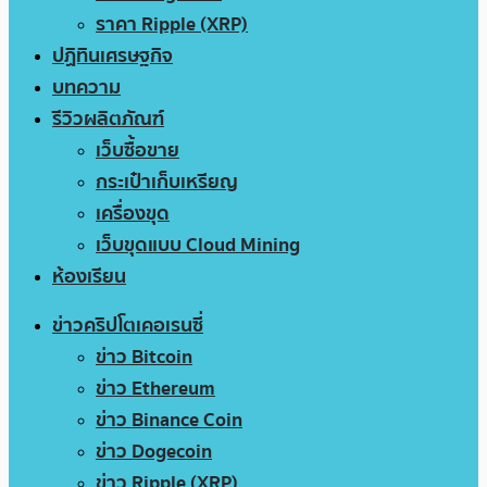
ราคา Ripple (XRP)
ปฏิทินเศรษฐกิจ
บทความ
รีวิวผลิตภัณฑ์
เว็บซื้อขาย
กระเป๋าเก็บเหรียญ
เครื่องขุด
เว็บขุดแบบ Cloud Mining
ห้องเรียน
ข่าวคริปโตเคอเรนซี่
ข่าว Bitcoin
ข่าว Ethereum
ข่าว Binance Coin
ข่าว Dogecoin
ข่าว Ripple (XRP)