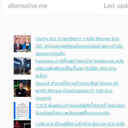
ประเด็นล่าสุด
Clarity Act อาจชะงักยาว ๆ หลัง Warren ร้อง
SEC ตรวจสอบเหรียญมีมของทรัมป์ เพราะทำนัก
ลงทุนขาดทุนยับ
Samsung อาจเป็นผู้นำแจกจ่าย Stablecoin หลัง
เตรียมเพิ่มฟีเจอร์ใหม่ในสมาร์ทโฟน 800 ล้าน
เครื่อง
SpaceX ทำรายได้ทะลุเป้าของ Wall Street แต่
พอร์ต Bitcoin มีมูลค่าลดลงกว่า 540 ล้าน
ดอลลาร์
CLICX ลั่นพร้อมดำเนินคดีผู้ตั้งใจบิดหนี้ พร้อมปิด
รับสมัครชั่วคราวหลังคนแห่ยื่นจนระบบล้น
Coldcard เตือนผู้ใช้งานรีบย้าย Bitcoin ด่วน หลัง