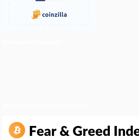
ติดตามเราบน Facebook
สภาวะตลาด (ความกลัว vs ความโลภ)