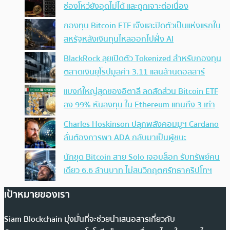
ช่องโหว่ยังอุดไม่ได้ และถูกเจาะต่อเนื่อง
กองทุน Bitcoin ETF เจ๊งและปิดตัวเป็นแห่งแรกใน
สหรัฐหลังเงินทุนไหลออกไปฝั่ง AI
BlackRock ลุยเปิดตัว Tokenized สำหรับกองทุน
ตลาดเงินยุโรปมูลค่า 3.11 แสนล้านดอลลาร์
แบงก์ใหญ่สุดของอิตาลี ลดสัดส่วน Bitcoin ETF
ลง 99% หันลงทุน ใน Ethereum แทนถึง 3 เท่า
Charles Hoskinson ปลุกพลังคอมมูฯ Cardano
ลั่นต้องการพา ADA กลับมาเป็นผู้ชนะ
นักขุด Bitcoin สาย Solo เจอบล็อก รับทรัพย์คน
เดียว 6.6 ล้านบาท ไม่สนวิกฤตศรัทธาคริปโทฯ
เป้าหมายของเรา
Siam Blockchain มุ่งมั่นที่จะช่วยนำเสนอสารเกี่ยวกับ