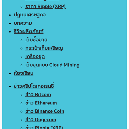
ราคา Ripple (XRP)
ปฏิทินเศรษฐกิจ
บทความ
รีวิวผลิตภัณฑ์
เว็บซื้อขาย
กระเป๋าเก็บเหรียญ
เครื่องขุด
เว็บขุดแบบ Cloud Mining
ห้องเรียน
ข่าวคริปโตเคอเรนซี่
ข่าว Bitcoin
ข่าว Ethereum
ข่าว Binance Coin
ข่าว Dogecoin
ข่าว Ripple (XRP)