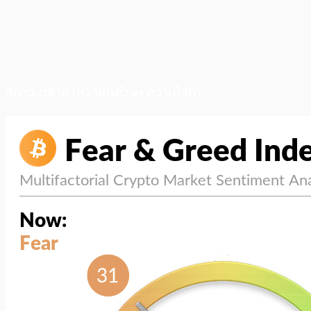
สภาวะตลาด (ความกลัว vs ความโลภ)