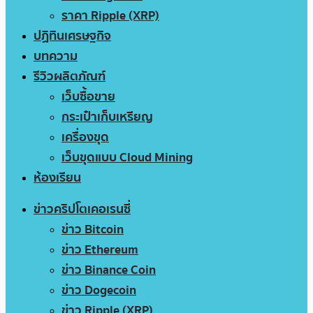
ราคา Ripple (XRP)
ปฏิทินเศรษฐกิจ
บทความ
รีวิวผลิตภัณฑ์
เว็บซื้อขาย
กระเป๋าเก็บเหรียญ
เครื่องขุด
เว็บขุดแบบ Cloud Mining
ห้องเรียน
ข่าวคริปโตเคอเรนซี่
ข่าว Bitcoin
ข่าว Ethereum
ข่าว Binance Coin
ข่าว Dogecoin
ข่าว Ripple (XRP)