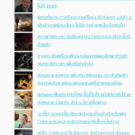
ในปี 2028
ผู้ก่อตั้งประกาศปิดฉากเหรียญ AI Agent มูลค่า 2
พันล้าน พร้อมลั่นจะไม่มีการช่วยเหลืออีกต่อไป
กราฟ Bitcoin ส่งสัญญาณว่าตลาดกระทิงจะไม่มี
อีกแล้ว
ชายชาวมิสซูรีถูกฟ้อง หลังวางแผนลักพาตัวนัก
ลงทุน Bitcoin เพื่อเรียกค่าไถ่
Binance รุกหนัก เพิ่มหุ้น bStocks 10 ตัวดังเข้า
ตลาดสปอต พร้อมแคมเปญฟรีค่าธรรมเนียม
Bitwise ฟันธง คริปโตจะไม่เป็นไร แม้สัปดาห์นี้ร่าง
กฎหมาย Clarity Act จะโหวตไม่ผ่าน
‘อ.ตั๊ม’ ถอดปลั้ก Blockclock เก็บเข้าตู้ หวั่นพิษ
Coldcard ลุกลามสู่อุปกรณ์คริปโทฯ ในบ้าน
เหยื่อ Coldcard ใช้ Bitcoin ส่งข้อความหาโจรขอ