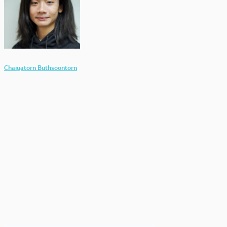
Chaiyatorn Buthsoontorn