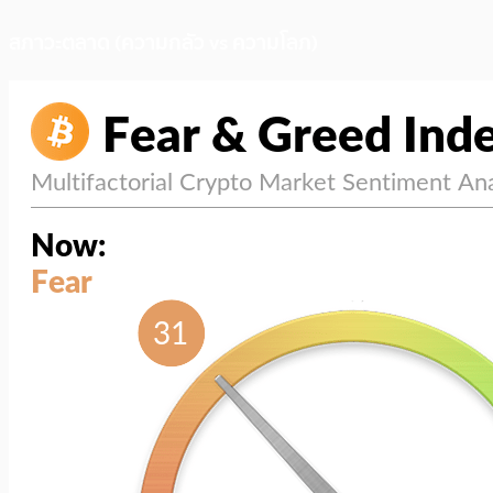
สภาวะตลาด (ความกลัว vs ความโลภ)