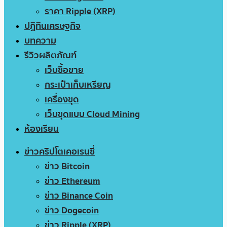
ราคา Ripple (XRP)
ปฏิทินเศรษฐกิจ
บทความ
รีวิวผลิตภัณฑ์
เว็บซื้อขาย
กระเป๋าเก็บเหรียญ
เครื่องขุด
เว็บขุดแบบ Cloud Mining
ห้องเรียน
ข่าวคริปโตเคอเรนซี่
ข่าว Bitcoin
ข่าว Ethereum
ข่าว Binance Coin
ข่าว Dogecoin
ข่าว Ripple (XRP)