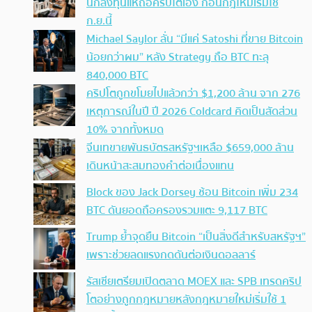
นักลงทุนแห่ถือคริปโตเอง ก่อนกฎใหม่เริ่มใช้
ก.ย.นี้
Michael Saylor ลั่น “มีแค่ Satoshi ที่ขาย Bitcoin
น้อยกว่าผม” หลัง Strategy ถือ BTC ทะลุ
840,000 BTC
คริปโตถูกขโมยไปแล้วกว่า $1,200 ล้าน จาก 276
เหตุการณ์ในปี ปี 2026 Coldcard คิดเป็นสัดส่วน
10% จากทั้งหมด
จีนเทขายพันธบัตรสหรัฐฯเหลือ $659,000 ล้าน
เดินหน้าสะสมทองคำต่อเนื่องแทน
Block ของ Jack Dorsey ช้อน Bitcoin เพิ่ม 234
BTC ดันยอดถือครองรวมแตะ 9,117 BTC
Trump ย้ำจุดยืน Bitcoin “เป็นสิ่งดีสำหรับสหรัฐฯ”
เพราะช่วยลดแรงกดดันต่อเงินดอลลาร์
รัสเซียเตรียมเปิดตลาด MOEX และ SPB เทรดคริป
โตอย่างถูกกฎหมายหลังกฎหมายใหม่เริ่มใช้ 1