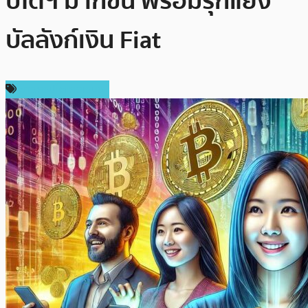
ปโตฯ มากขึ้น พร้อมรุกแย่ง
บัลลังก์เงิน Fiat
ข่าวคริปโตเคอเรนซี่