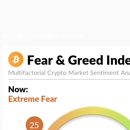
สภาวะตลาด (ความกลัว vs ความโลภ)