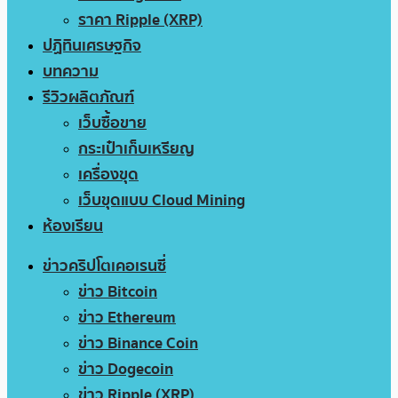
ราคา Ripple (XRP)
ปฏิทินเศรษฐกิจ
บทความ
รีวิวผลิตภัณฑ์
เว็บซื้อขาย
กระเป๋าเก็บเหรียญ
เครื่องขุด
เว็บขุดแบบ Cloud Mining
ห้องเรียน
ข่าวคริปโตเคอเรนซี่
ข่าว Bitcoin
ข่าว Ethereum
ข่าว Binance Coin
ข่าว Dogecoin
ข่าว Ripple (XRP)