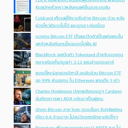
รับสมัครชั่วคราวหลังคนแห่ยื่นจนระบบล้น
Coldcard เตือนผู้ใช้งานรีบย้าย Bitcoin ด่วน หลัง
ช่องโหว่ยังอุดไม่ได้ และถูกเจาะต่อเนื่อง
กองทุน Bitcoin ETF เจ๊งและปิดตัวเป็นแห่งแรกใน
สหรัฐหลังเงินทุนไหลออกไปฝั่ง AI
BlackRock ลุยเปิดตัว Tokenized สำหรับกองทุน
ตลาดเงินยุโรปมูลค่า 3.11 แสนล้านดอลลาร์
แบงก์ใหญ่สุดของอิตาลี ลดสัดส่วน Bitcoin ETF
ลง 99% หันลงทุน ใน Ethereum แทนถึง 3 เท่า
Charles Hoskinson ปลุกพลังคอมมูฯ Cardano
ลั่นต้องการพา ADA กลับมาเป็นผู้ชนะ
นักขุด Bitcoin สาย Solo เจอบล็อก รับทรัพย์คน
เดียว 6.6 ล้านบาท ไม่สนวิกฤตศรัทธาคริปโทฯ
Bernstein เตือนหากกฎหมาย CLARITY Act ไม่