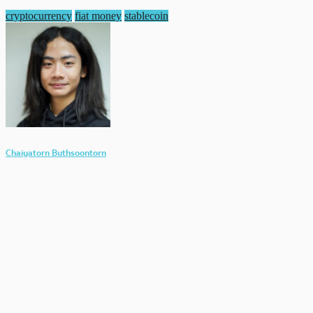
cryptocurrency
fiat money
stablecoin
Chaiyatorn Buthsoontorn